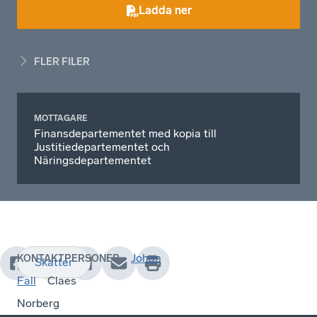
Ladda ner
FLER FILER
MOTTAGARE
Finansdepartementet med kopia till
Justitiedepartementet och
Näringsdepartementet
Johan
KONTAKTPERSONER
Skatter
Fall
Claes
Norberg