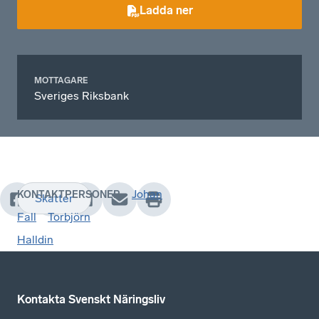
Ladda ner
MOTTAGARE
Sveriges Riksbank
Johan
KONTAKTPERSONER
Skatter
Fall
Torbjörn
Halldin
Kontakta Svenskt Näringsliv