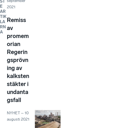
september
ST
E
2021
AR
TIK
Remiss
LA
RN
av
A
promem
orian
Regerin
gsprövn
ing av
kalksten
stäkter i
undanta
gsfall
NYHET
–
10
augusti 2021