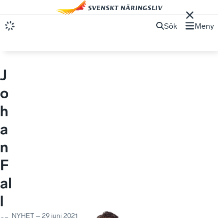
Sök
Meny
J
o
h
a
n
F
al
l
NYHET
–
29 juni 2021