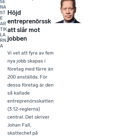
SE
NA
Höjd
ST
E
entreprenörssk
AR
att slår mot
TIK
LA
jobben
RN
A
Vi vet att fyra av fem
nya jobb skapas i
företag med färre än
200 anställda. För
dessa företag är den
så kallade
entreprenörsskatten
(3:12-reglerna)
central. Det skriver
Johan Fall,
skattechef på