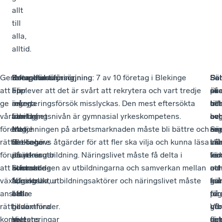
allt
till
alla,
alltid.
Genom
Det
Infrastruktur
Energiförsörjning
Kompetensförsörjning
:
:
: 7 av 10 företag i Blekinge
Sa
Sä
Se
Pol
att
är
För
Fler
upplever att det är svårt att rekrytera och vart tredje
på
ska
öve
är
ge
ingen
många
än
rekryteringsförsök misslyckas. Den mest eftersökta
inf
oc
til
hel
våra
hemlighet
företag
var
utbildningsnivån är gymnasial yrkeskompetens.
oc
avg
oc
be
företag
att
i
tredje
Matchningen på arbetsmarknaden måste bli bättre och
ene
Sä
reg
av
rätt
vi
Blekinge
företagare
det behövs åtgärder för att fler ska vilja och kunna läsa
må
ska
Lå
vä
förutsättningar
på
är
planerar
en yrkesutbildning. Näringslivet måste få delta i
ko
för
led
vä
att
Svenskt
bristande
kommande
utformningen av utbildningarna och samverkan mellan
me
att
oc
oc
växa,
Näringsliv
infrastruktur
år
högskolan, utbildningsaktörer och näringslivet måste
sat
gö
krå
fra
anställa
hellre
ett
att
öka.
på
för
reg
för
rätt
hade
tillväxthinder.
genomföra
utb
utb
gör
Vår
kompetens
sett
Vi
investeringar
so
oc
det
fö