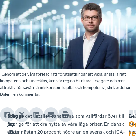
”Genom att ge våra företag rätt förutsättningar att växa, anställa rätt
kompetens och utvecklas, kan vår region bli rikare, tryggare och mer
attraktiv för såväl människor som kapital och kompetens”, skriver Johan
Dalén i en kommentar.
Politik
Sverige
När
I dag är det i stället danskarna som vallfärdar över till
Ha
De
O
är
har
jag
Sverige för att dra nytta av våra låga priser. En dansk
Sve
är
att
ett
växte
lön är nästan 20 procent högre än en svensk och ICA-
i
da
re