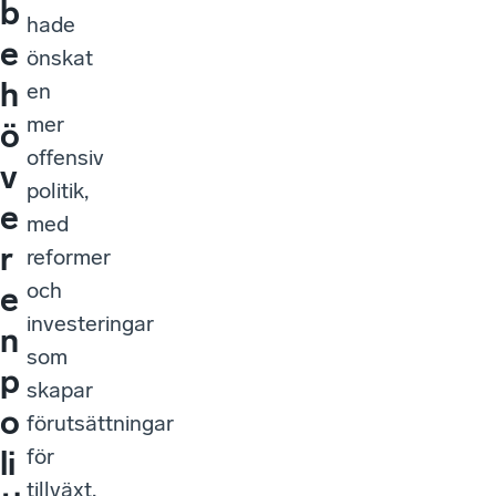
b
hade
e
önskat
h
en
mer
ö
offensiv
v
politik,
e
med
r
reformer
och
e
investeringar
n
som
p
skapar
o
förutsättningar
för
li
tillväxt,