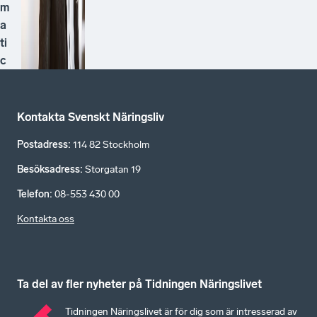
m
a
ti
c
Kontakta Svenskt Näringsliv
Postadress
:
114 82 Stockholm
Besöksadress
:
Storgatan 19
Telefon
:
08-553 430 00
Kontakta oss
Ta del av fler nyheter på Tidningen Näringslivet
Tidningen Näringslivet är för dig som är intresserad av