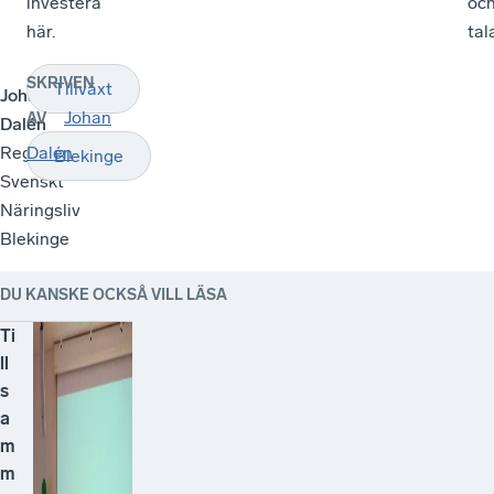
investera
oc
här.
tal
SKRIVEN
Tillväxt
Johan
Johan
AV
Dalén
Regionchef
Dalén
Blekinge
Svenskt
Näringsliv
Blekinge
DU KANSKE OCKSÅ VILL LÄSA
Ti
ll
s
a
m
m