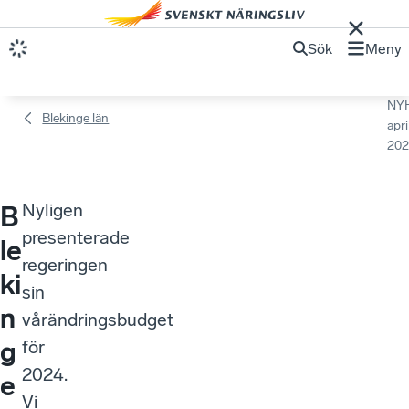
Sök
Meny
NY
Blekinge län
apri
202
Nyligen
B
presenterade
le
regeringen
ki
sin
n
vårändringsbudget
g
för
2024.
e
Vi