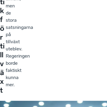
ti
men
k
de
f
stora
ö
satsningarna
på
r
tillväxt
ti
uteblev.
ll
Regeringen
v
borde
faktiskt
ä
kunna
x
mer.
t