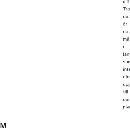
siff
Tro
det
är
det
må
i
län
so
int
når
up
till
de
niv
M