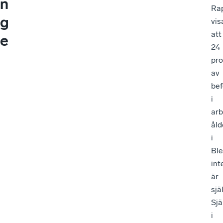
n
Ra
g
vis
att
e
24
pro
av
bef
i
arb
åld
i
Ble
int
är
sjä
Sjä
i