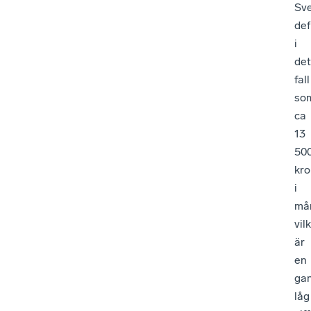
Sve
def
i
det
fall
so
ca
13
50
kro
i
må
vil
är
en
ga
låg