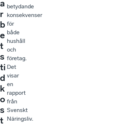
a
betydande
r
konsekvenser
b
för
både
e
hushåll
t
och
s
företag.
ti
Det
visar
d
en
k
rapport
o
från
s
Svenskt
Näringsliv.
t