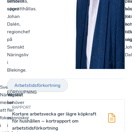
vinsterna,
behöver
på
ök
säger
upprätthållas.
bå
ko
Johan
job
för
Dalén,
oc
ko
regionchef
till
oc
på
sä
reg
Svenskt
Jo
Näringsliv
Dal
i
Blekinge.
Arbetstidsförkortning
Svenskt
–
Susanne
FÖRDJUPNING
Näringsliv
Vi
Ydstedt
menar
behöver
RAPPORT
att
fler
Kortare arbetsvecka ger lägre köpkraft
fokus
människor
för hushållen – kortrapport om
i
i
arbetstidsförkortning