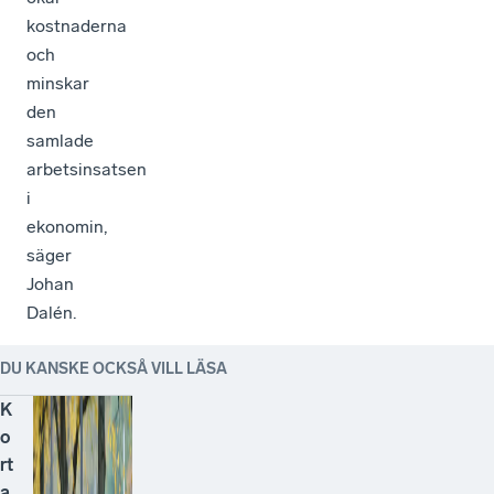
kostnaderna
och
minskar
den
samlade
arbetsinsatsen
i
ekonomin,
säger
Johan
Dalén.
DU KANSKE OCKSÅ VILL LÄSA
K
o
rt
a