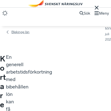
Sök
Meny
NY
Blekinge län
juli
202
En
K
generell
o
arbetstidsförkortning
rt
med
a
bibehållen
r
lön
kan
e
få