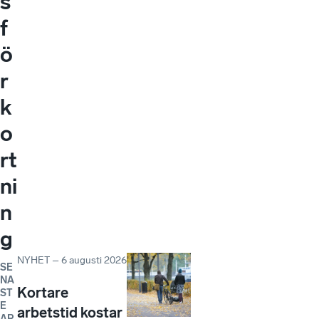
s
f
ö
r
k
o
rt
ni
n
g
NYHET
–
6 augusti 2026
SE
NA
Kortare
ST
E
arbetstid kostar
AR