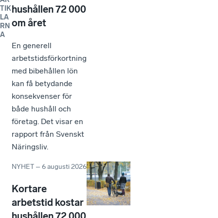
hushållen 72 000
TIK
LA
om året
RN
A
En generell
arbetstidsförkortning
med bibehållen lön
kan få betydande
konsekvenser för
både hushåll och
företag. Det visar en
rapport från Svenskt
Näringsliv.
NYHET
–
6 augusti 2026
Kortare
arbetstid kostar
hushållen 72 000