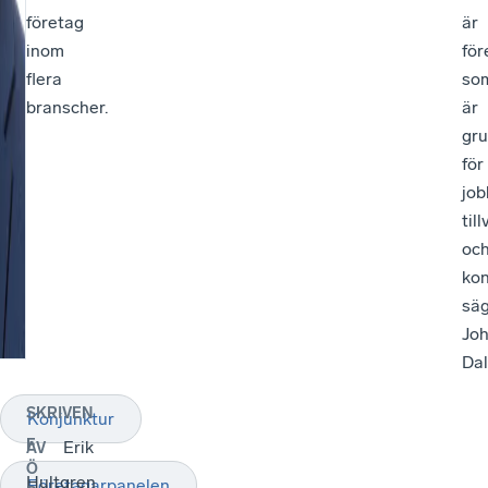
företag
är
inom
för
flera
so
branscher.
är
gr
för
job
til
oc
kon
sä
Jo
Dal
SKRIVEN
Konjunktur
F
Erik
AV
Ö
Hultgren
Företagarpanelen