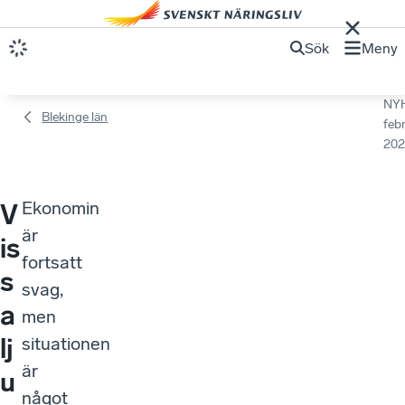
Sök
Meny
NY
Blekinge län
febr
202
Ekonomin
V
är
is
fortsatt
s
svag,
a
men
lj
situationen
är
u
något