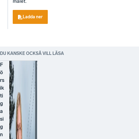
målet.
Ladda ner
DU KANSKE OCKSÅ VILL LÄSA
F
ö
rs
ik
ti
g
a
si
g
n