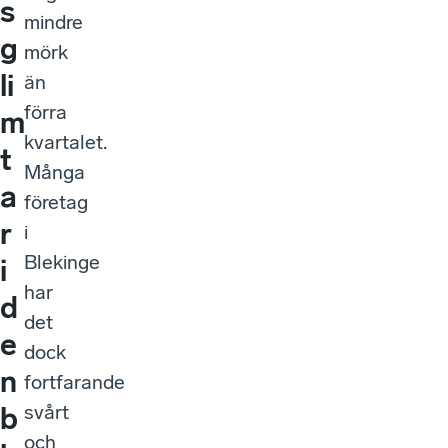
s
mindre
g
mörk
li
än
förra
m
kvartalet.
t
Många
a
företag
r
i
Blekinge
i
har
d
det
e
dock
n
fortfarande
svårt
b
och