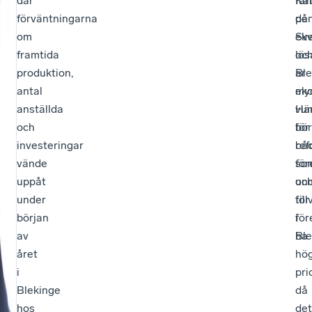
där
Ka
far
förväntningarna
de
på
om
ekv
Sve
framtida
lös
oc
produktion,
är
Ble
antal
my
eko
anställda
vu
Hä
och
för
bör
investeringar
bå
ref
vände
för
so
uppåt
oc
und
under
til
för
början
i
för
av
Ble
ha
året
hö
i
pri
Blekinge
då
hos
det