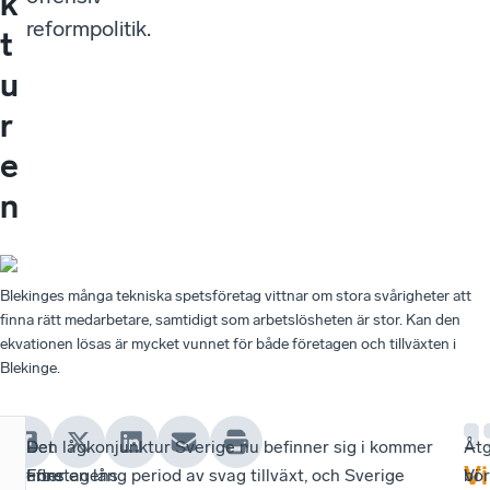
k
reformpolitik.
t
u
r
e
n
Blekinges många tekniska spetsföretag vittnar om stora svårigheter att
finna rätt medarbetare, samtidigt som arbetslösheten är stor. Kan den
ekvationen lösas är mycket vunnet för både företagen och tillväxten i
Blekinge.
Det
–
Den lågkonjunktur Sverige nu befinner sig i kommer
Åt
–
Vi
finns
Företagens
efter en lång period av svag tillväxt, och Sverige
bör
Vi