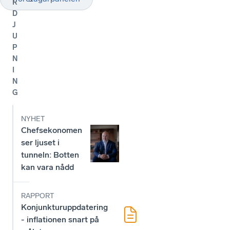
R
D
J
U
P
N
I
N
G
NYHET
Chefsekonomen
ser ljuset i
tunneln: Botten
kan vara nådd
RAPPORT
Konjunkturuppdatering
- inflationen snart på