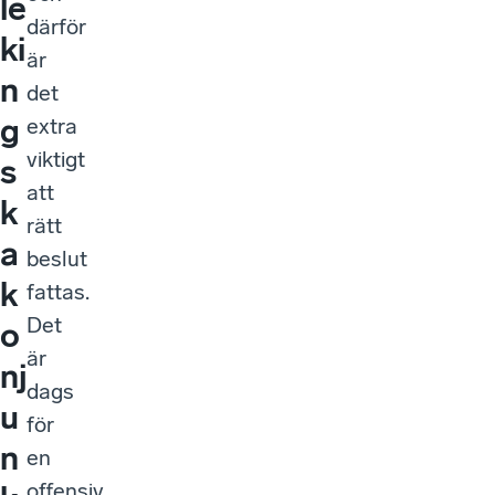
le
därför
ki
är
n
det
g
extra
viktigt
s
att
k
rätt
a
beslut
k
fattas.
Det
o
är
nj
dags
u
för
n
en
offensiv