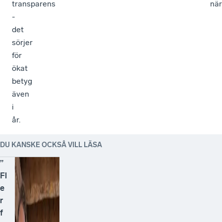
transparens
när
-
det
sörjer
för
ökat
betyg
även
i
år.
DU KANSKE OCKSÅ VILL LÄSA
”
Fl
e
r
f