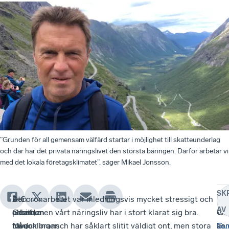
”Grunden för all gemensam välfärd startar i möjlighet till skatteunderlag
och där har det privata näringslivet den största bäringen. Därför arbetar vi
med det lokala företagsklimatet”, säger Mikael Jonsson.
SK
Den
–
Att
– Coronarbetet var inledningsvis mycket stressigt och
I
–
AV
positiva
Grunden
arbeta
oklart, men vårt näringsliv har i stort klarat sig bra.
Ov
Vi
utvecklingen
för
med
Någon bransch har såklart slitit väldigt ont, men stora
är
ko
Gu