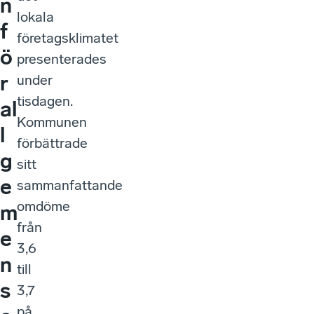
n
lokala
f
företagsklimatet
ö
presenterades
r
under
tisdagen.
al
Kommunen
l
förbättrade
g
sitt
e
sammanfattande
omdöme
m
från
e
3,6
n
till
s
3,7
på