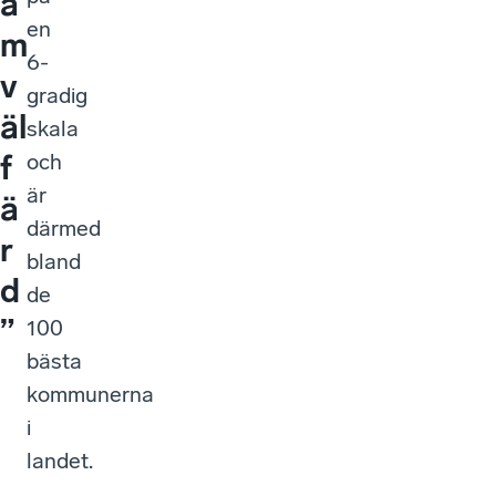
a
en
m
6-
v
gradig
äl
skala
f
och
är
ä
därmed
r
bland
d
de
”
100
bästa
kommunerna
i
landet.