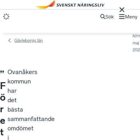
Sök
Meny
NY
Gävleborgs län
maj
202
Ovanåkers
”
kommun
F
har
ö
det
r
bästa
e
sammanfattande
omdömet
t
i