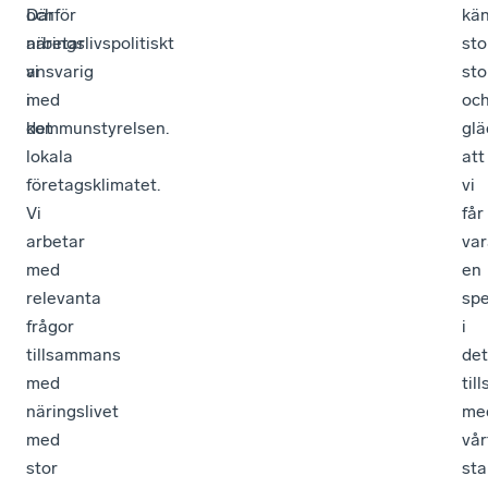
och
Därför
kä
näringslivspolitiskt
arbetar
sto
ansvarig
vi
sto
i
med
oc
kommunstyrelsen.
det
glä
lokala
att
företagsklimatet.
vi
Vi
får
arbetar
var
med
en
relevanta
spe
frågor
i
tillsammans
det
med
til
näringslivet
me
med
vår
stor
sta