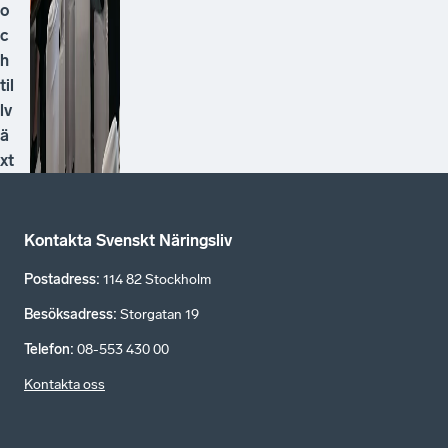
o
c
h
til
lv
ä
xt
Kontakta Svenskt Näringsliv
Postadress
:
114 82 Stockholm
Besöksadress
:
Storgatan 19
Telefon
:
08-553 430 00
Kontakta oss