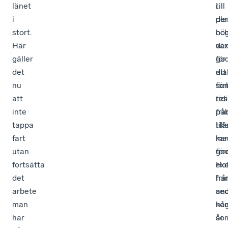
länet
i
till
i
de
pl
stort.
hö
oc
Här
väx
de
gäller
för
go
det
att
dia
nu
för
so
att
res
tid
inte
fra
påb
tappa
Hä
til
fart
ka
me
utan
go
för
fortsätta
ex
Ho
det
frå
har
arbete
an
se
man
ko
nå
har
so
år