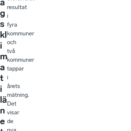
a
resultat
g
i
s
fyra
kl
kommuner
och
i
två
m
kommuner
a
tappar
t
i
årets
i
mätning.
lä
Det
n
visar
e
de
nya