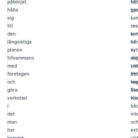
påbörjat,
har
til
hålla
gjo
ba
sig
sa
i
till
res
res
den
ko
oc
långsiktiga
till
här
planen
nyt
är
tillsammans
sä
det
med
Lot
vik
företagen
Pet
att
och
reg
ko
göra
Sv
åte
verkstad
När
vis
i
bå
det
int
man
oc
har
ext
kommit
vik