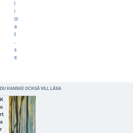
l
i
m
a
t
.
s
e
DU KANSKE OCKSÅ VILL LÄSA
K
o
rt
a
r