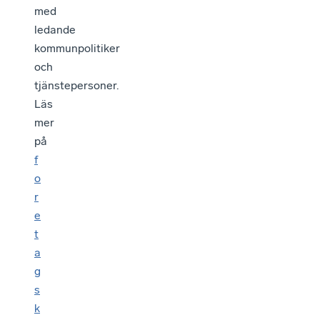
med
ledande
kommunpolitiker
och
tjänstepersoner.
Läs
mer
på
f
o
r
e
t
a
g
s
k