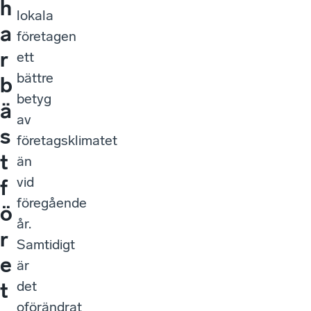
h
lokala
a
företagen
r
ett
bättre
b
betyg
ä
av
s
företagsklimatet
t
än
vid
f
föregående
ö
år.
r
Samtidigt
e
är
det
t
oförändrat