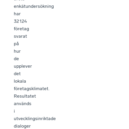
enkätundersökning
har
32 124
företag
svarat
på
hur
de
upplever
det
lokala
företagsklimatet.
Resultatet
används
i
utvecklingsinriktade
dialoger