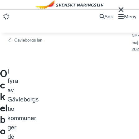
Sök
Meny
NY
Gävleborgs län
maj
202
I
O
fyra
c
av
k
Gävleborgs
el
tio
b
kommuner
ger
o
de