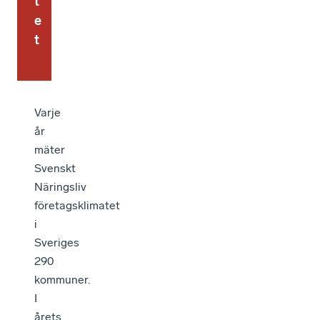
t
e
t
Varje
år
mäter
Svenskt
Näringsliv
företagsklimatet
i
Sveriges
290
kommuner.
I
årets