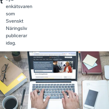
t
enkätsvaren
som
Svenskt
Näringsliv
publicerar
idag.