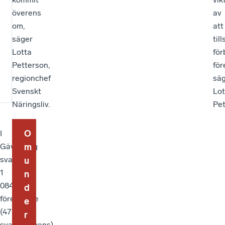
överens
av
om,
att
säger
til
Lotta
för
Petterson,
för
regionchef
sä
Svenskt
Lot
Näringsliv.
Pet
O
I
Gävleborg
m
svarade
u
1
n
084
d
företagare
e
(47%
r
svarsfrekvens)