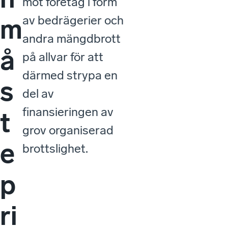
mot företag i form
av bedrägerier och
m
andra mängdbrott
å
på allvar för att
därmed strypa en
s
del av
finansieringen av
t
grov organiserad
e
brottslighet.
p
ri