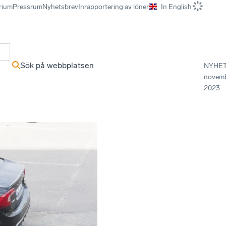
rium
Pressrum
Nyhetsbrev
Inrapportering av löner
In English
r
Sök på webbplatsen
NYHE
novem
2023