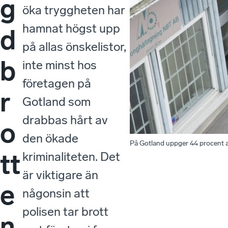
g
öka tryggheten har
hamnat högst upp
d
på allas önskelistor,
b
inte minst hos
företagen på
r
Gotland som
drabbas hårt av
o
den ökade
På Gotland uppger 44 procent av
tt
kriminaliteten. Det
är viktigare än
e
någonsin att
polisen tar brott
n