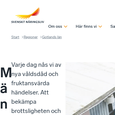
Om oss
Här finns vi
Sa
Start
Regioner
Gotlands län
Varje dag nås vi av
M
nya våldsdåd och
fruktansvärda
ä
händelser. Att
n
bekämpa
brottsligheten och