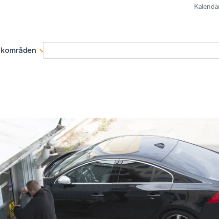
Kalenda
kområden
Medlemskap
Rapporter och remissva