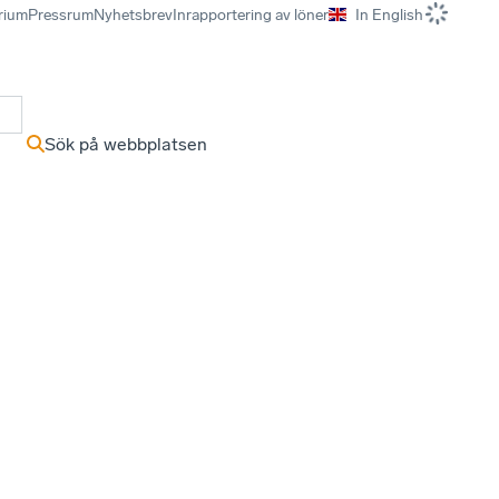
rium
Pressrum
Nyhetsbrev
Inrapportering av löner
In English
r
Sök på webbplatsen