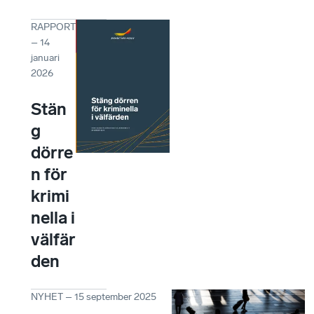
RAPPORT
–
14
januari
2026
Stän
g
dörre
n för
krimi
nella i
välfär
den
NYHET
–
15 september 2025