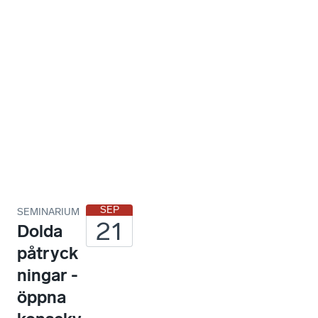
oc
h
ev
en
em
an
g
SEP
SEMINARIUM
21
Dolda
påtryck
ningar -
öppna