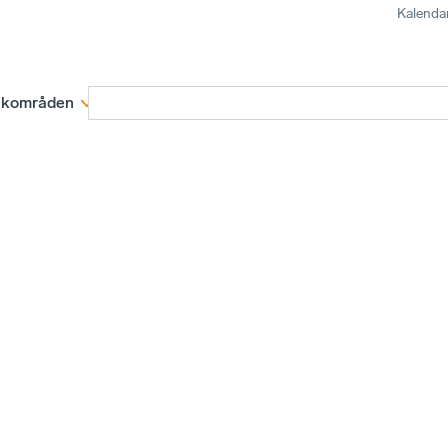
Kalenda
kområden
Medlemskap
Rapporter och remissva