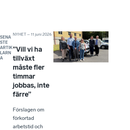
NYHET
–
11 juni 2026
SENA
STE
”Vill vi ha
ARTIK
LARN
tillväxt
A
måste fler
timmar
jobbas, inte
färre”
Förslagen om
förkortad
arbetstid och