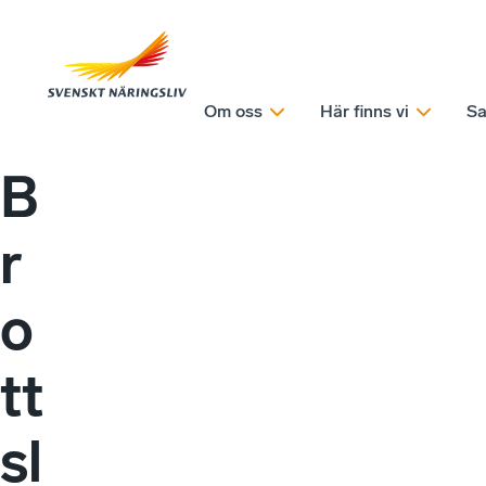
Om oss
Här finns vi
Sa
B
r
o
tt
sl