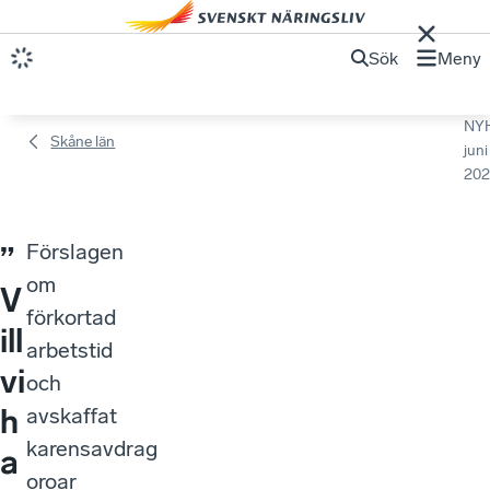
Sök
Meny
NY
Skåne län
juni
202
Förslagen
”
om
V
förkortad
ill
arbetstid
vi
och
h
avskaffat
karensavdrag
a
oroar