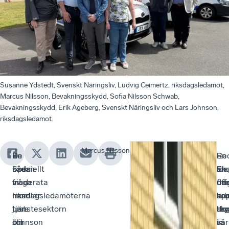
Susanne Ydstedt, Svenskt Näringsliv, Ludvig Ceimertz, riksdagsledamot,
Marcus Nilsson, Bevakningsskydd, Sofia Nilsson Schwab,
Bevakningsskydd, Erik Ageberg, Svenskt Näringsliv och Lars Johnson,
riksdagsledamot.
Marcus Nilsson
De
En
–
Re
–
En
–
båda
sådan
Speciellt
ida
Sku
an
En
moderata
fråga
vi
fin
de
frå
off
riksdagsledamöterna
handlar
inom
arb
ka
so
up
Lars
just
tjänstesektorn
reg
slo
dry
bo
Johnson
om
blir
i
så
var
ta