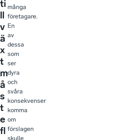
ti
många
ll
företagare.
v
En
av
ä
dessa
x
som
t
ser
m
dyra
och
å
svåra
s
konsekvenser
t
komma
e
om
förslagen
fl
skulle