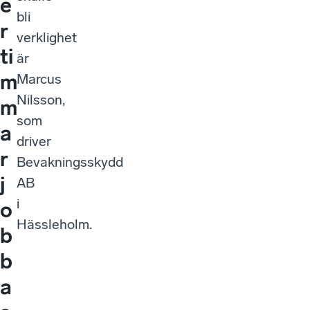
e
bli
r
verklighet
ti
är
m
Marcus
Nilsson,
m
som
a
driver
r
Bevakningsskydd
j
AB
i
o
Hässleholm.
b
b
a