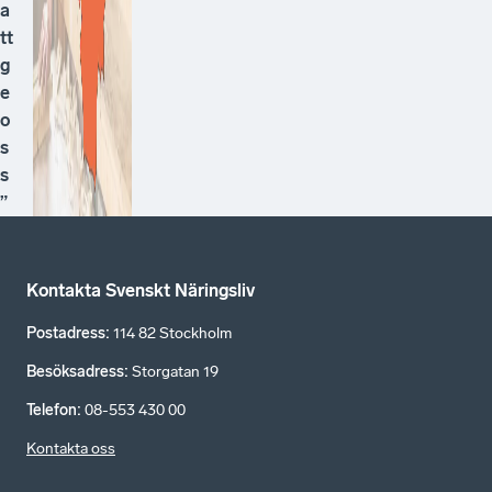
a
tt
g
e
o
s
s
”
Kontakta Svenskt Näringsliv
Postadress
:
114 82 Stockholm
Besöksadress
:
Storgatan 19
Telefon
:
08-553 430 00
Kontakta oss