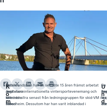
Patrik
–
Östersundsbon har de senaste 15 åren främst arbetat
–
De
–
K
U
Jemteborn
Jag
med stora internationella vintersportevenemang och
Ja
se
For
o
n
tillträdde
ser
kommer allra senast från ledningsgruppen för skid-VM i
ho
tio
vi i
m
d
rollen
bara
Trondheim. Dessutom har han varit inblandad i
att
år
de