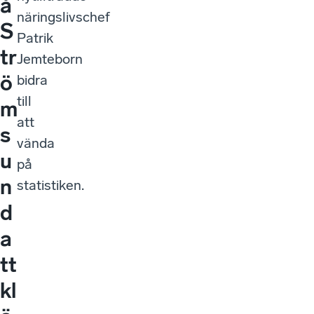
å
näringslivschef
S
Patrik
tr
Jemteborn
ö
bidra
till
m
att
s
vända
u
på
n
statistiken.
d
a
tt
kl