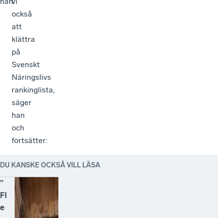
han.
vi
också
att
klättra
på
Svenskt
Näringslivs
rankinglista,
säger
han
och
fortsätter:
DU KANSKE OCKSÅ VILL LÄSA
”
Fl
e