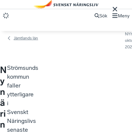
Sök
Meny
NY
Jämtlands län
okt
202
Strömsunds
N
kommun
y
faller
n
ytterligare
ä
i
ri
Svenskt
Näringslivs
n
senaste