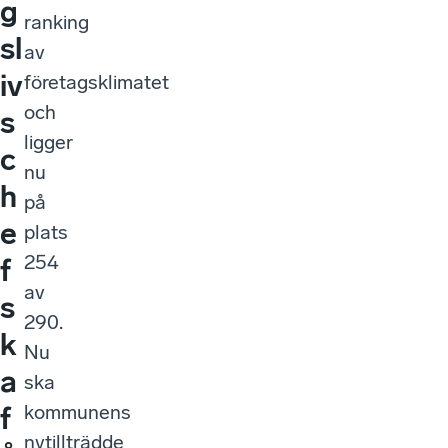
g
ranking
sl
av
iv
företagsklimatet
och
s
ligger
c
nu
h
på
e
plats
254
f
av
s
290.
k
Nu
a
ska
kommunens
f
nytillträdde