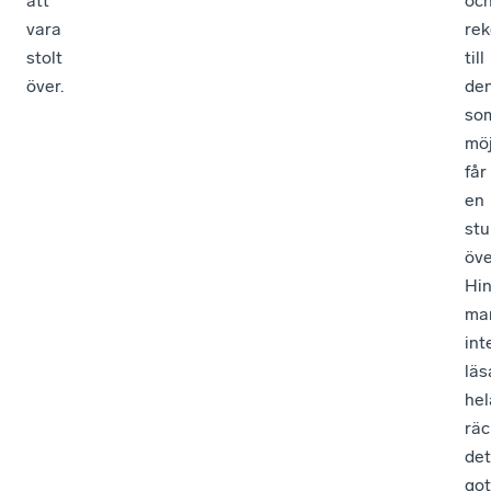
att
oc
vara
re
stolt
till
över.
de
so
möj
får
en
st
öve
Hi
ma
int
läs
hel
räc
det
got