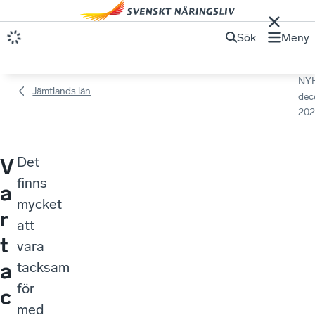
Sök
Meny
NY
Jämtlands län
dec
202
Det
V
finns
a
mycket
r
att
t
vara
a
tacksam
för
c
med