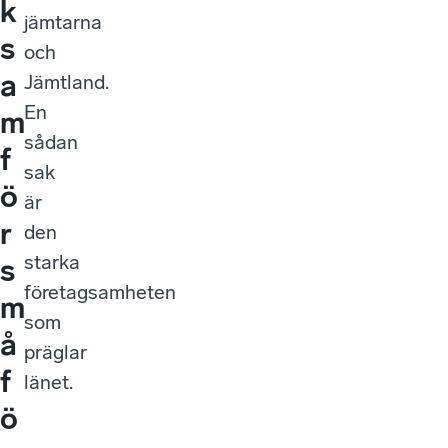
k
jämtarna
s
och
a
Jämtland.
En
m
sådan
f
sak
ö
är
r
den
starka
s
företagsamheten
m
som
å
präglar
f
länet.
ö