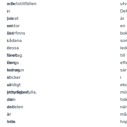
arbetstillfällen
och
utv
i
vi
De
privat
har
är
sektor
en
en
återfinns
rad
bo
i
sådana
so
dessa
i
led
företag.
länet
till
Bergs
vars
eft
kommun
bidrag
sär
sticker
är
i
ut
väldigt
ek
ytterligare,
betydelsefulla,
mö
där
men
tid
andelen
det
när
är
är
må
hela
inte
ho