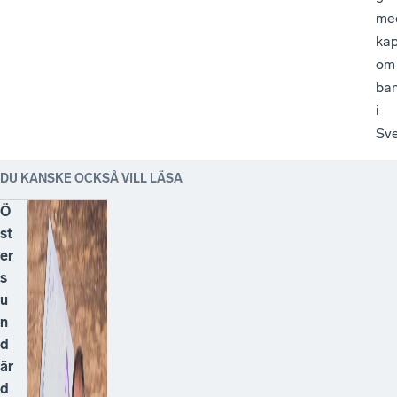
me
kap
om
ba
i
Sv
DU KANSKE OCKSÅ VILL LÄSA
Ö
st
er
s
u
n
d
är
d