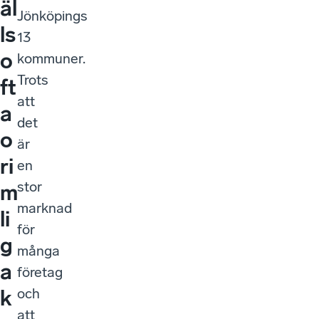
äl
Jönköpings
ls
13
o
kommuner.
Trots
ft
att
a
det
o
är
ri
en
stor
m
marknad
li
för
g
många
a
företag
och
k
att