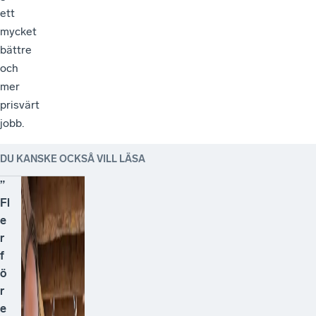
ett
mycket
bättre
och
mer
prisvärt
jobb.
DU KANSKE OCKSÅ VILL LÄSA
”
Fl
e
r
f
ö
r
e