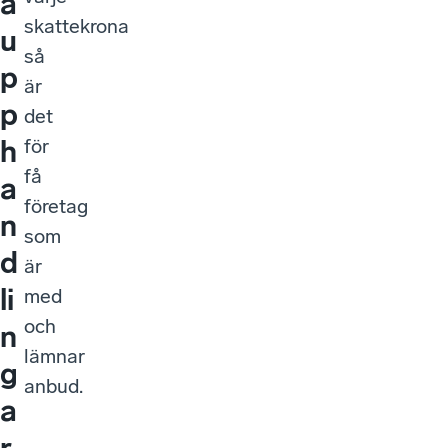
a
skattekrona
u
så
p
är
p
det
h
för
få
a
företag
n
som
d
är
li
med
och
n
lämnar
g
anbud.
a
r,