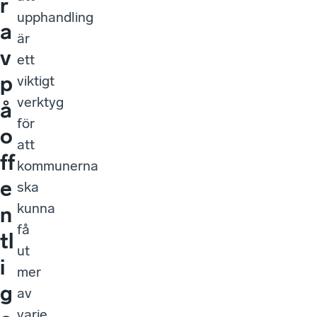
r
upphandling
a
är
v
ett
p
viktigt
verktyg
å
för
o
att
ff
kommunerna
e
ska
kunna
n
få
tl
ut
i
mer
g
av
varje