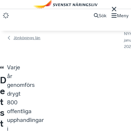
Sök
Meny
NY
Jönköpings län
janu
202
Varje
“
år
D
genomförs
e
drygt
t
800
s
offentliga
upphandlingar
t
i