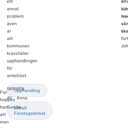
ett
int
är
annat
ku
slö
problem
lev
me
även
sa
vår
är
kva
ska
att
for
kommunen
Joh
kravställer
upphandlingen
för
ambitiöst.
SKRIVEN
Upphandling
Fortsättningsvis
Anna
AV
hoppas
han
Sundin
Lokalt
Företagsklimat
att
man