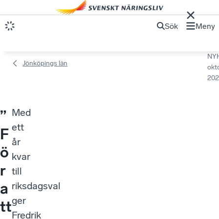
Sök
Meny
NY
Jönköpings län
okt
202
Med
”
ett
F
år
ö
kvar
r
till
a
riksdagsval
ger
tt
Fredrik