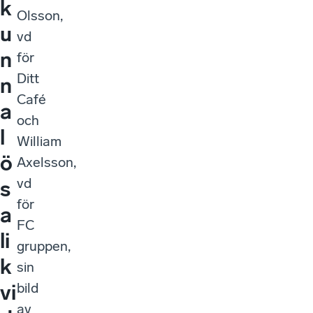
k
Olsson,
u
vd
n
för
Ditt
n
Café
a
och
l
William
ö
Axelsson,
vd
s
för
a
FC
li
gruppen,
k
sin
bild
vi
av