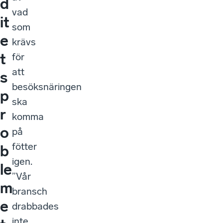
d
vad
it
som
e
krävs
t
för
att
s
besöksnäringen
p
ska
r
komma
o
på
fötter
b
igen.
le
”Vår
m
bransch
e
drabbades
inte