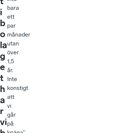
t
bara
i
ett
b
par
o
månader
la
utan
över
g
1,5
e
år.
t
Inte
h
konstigt
att
a
vi
r
går
vi
på
b
knäna”,