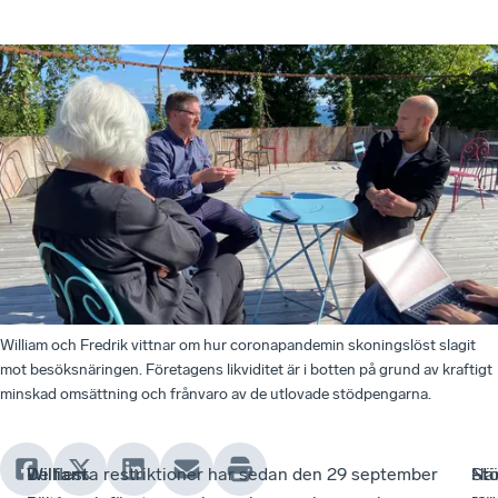
William och Fredrik vittnar om hur coronapandemin skoningslöst slagit
mot besöksnäringen. Företagens likviditet är i botten på grund av kraftigt
minskad omsättning och frånvaro av de utlovade stödpengarna.
William
William
-
De flesta restriktioner har sedan den 29 september
-
Stö
- I
Nä