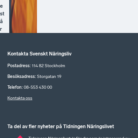
e
st
å
r
Kontakta Svenskt Näringsliv
Postadress
:
114 82 Stockholm
Besöksadress
:
Storgatan 19
Telefon
:
08-553 430 00
Kontakta oss
Ta del av fler nyheter på Tidningen Näringslivet