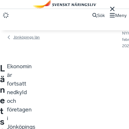
Sök
Meny
NY
Jönköpings län
febr
202
Ekonomin
L
är
ä
fortsatt
n
nedkyld
e
och
t
företagen
i
s
Jönköpings