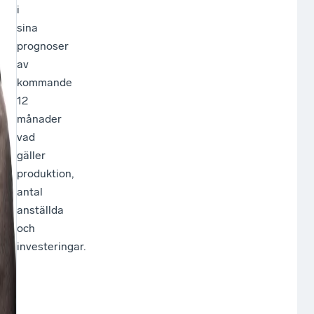
i
be
ige
sina
på
Vil
prognoser
va
rik
L
av
so
rän
kommande
hä
får
F
12
i
oc
J
månader
Sve
hän
vad
oc
so
gäller
vär
ris
produktion,
att
antal
på
anställda
ha
och
är
investeringar.
ba
två
så
exe