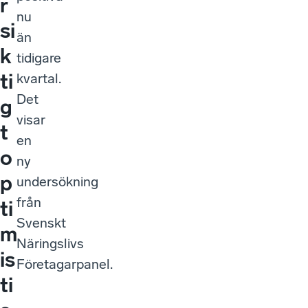
r
nu
si
än
k
tidigare
ti
kvartal.
Det
g
visar
t
en
o
ny
p
undersökning
från
ti
Svenskt
m
Näringslivs
is
Företagarpanel.
ti