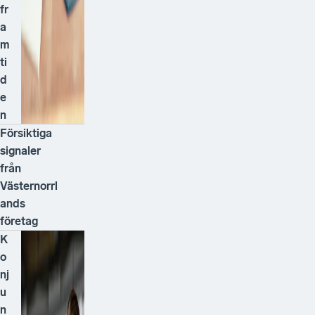
fr
a
m
ti
d
e
n
Försiktiga
signaler
från
Västernorrl
ands
företag
K
o
nj
u
n