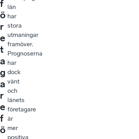
f
län
ö
har
r
stora
utmaningar
e
framöver.
t
Prognoserna
a
har
g
dock
vänt
a
och
r
länets
e
företagare
f
är
mer
ö
positiva