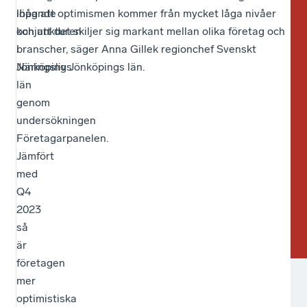
löpande
ihåg att optimismen kommer från mycket låga nivåer
ser
for
konjunkturen
och att det skiljer sig markant mellan olika företag och
ett
ans
i
branscher, säger Anna Gillek regionchef Svenskt
tre
oc
Jönköpings
Näringsliv Jönköpings län.
för
det
län
det
fin
genom
kva
for
undersökningen
är
osä
Företagarpanelen.
det
i
Jämfört
vik
ek
med
att
so
Q4
ha
gör
2023
me
att
så
sig
för
är
att
ka
företagen
för
bli
mer
ka
me
optimistiska
vän
pes