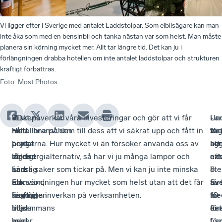
Vi ligger efter i Sverige med antalet Laddstolpar. Som elbilsägare kan man
inte åka som med en bensinbil och tanka nästan var som helst. Man måste
planera sin körning mycket mer. Allt tar längre tid. Det kan ju i
förlängningen drabba hotellen om inte antalet laddstolpar och strukturen
kraftigt förbättras.
Foto
:
Most Photos
Vi
-
Risken
- Det påverkar våra investeringar och gör att vi får
Lar
-
Un
-
har
Hotellbranschen
med
hålla inne på dem till dess att vi säkrat upp och fått in
for
Vi
vis
Ja
pratat
är
höjda
pengarna. Hur mycket vi än försöker använda oss av
ber
lig
att
har
med
väldigt
elpriser
lågenergialternativ, så har vi ju många lampor och
eft
nä
ex
Lars
känslig
är
andra saker som tickar på. Men vi kan ju inte minska
i
8
lite
Ericsson,
för
att
elanvändningen hur mycket som helst utan att det får
Sve
av
för
som
kraftigt
företagen
negativa inverkan på verksamheten.
me
10
för
tillsammans
höjda
inte
ant
för
de
med
priser
kan
Lad
i
för