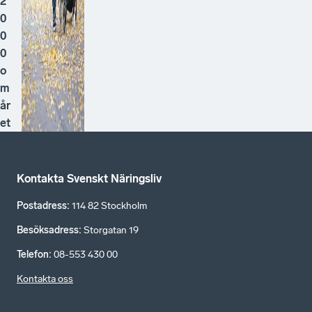
2
0
0
0
o
m
år
et
Kontakta Svenskt Näringsliv
Postadress
:
114 82 Stockholm
Besöksadress
:
Storgatan 19
Telefon
:
08-553 430 00
Kontakta oss