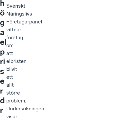
h
Svenskt
ö
Näringslivs
g
Företagarpanel
vittnar
a
företag
el
om
p
att
ri
elbristen
blivit
s
ett
e
allt
r
större
d
problem.
Undersökningen
r
visar