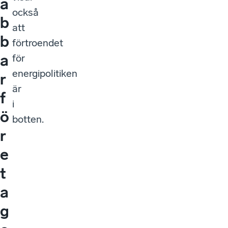
a
också
b
att
b
förtroendet
a
för
energipolitiken
r
är
f
i
ö
botten.
r
e
t
a
g