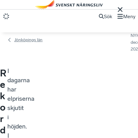
Sök
Meny
NY
Jönköpings län
dec
202
I
R
dagarna
e
har
k
elpriserna
o
skjutit
r
i
höjden.
d
I