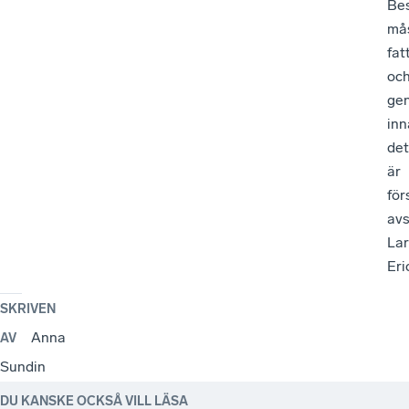
Bes
må
fat
oc
ge
inn
det
är
för
avs
Lar
Eri
SKRIVEN
Anna
AV
Sundin
DU KANSKE OCKSÅ VILL LÄSA