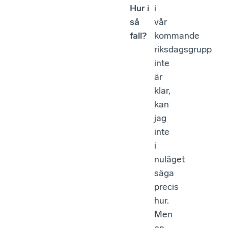
Hur i
i
så
vår
fall?
kommande
riksdagsgrupp
inte
är
klar,
kan
jag
inte
i
nuläget
säga
precis
hur.
Men