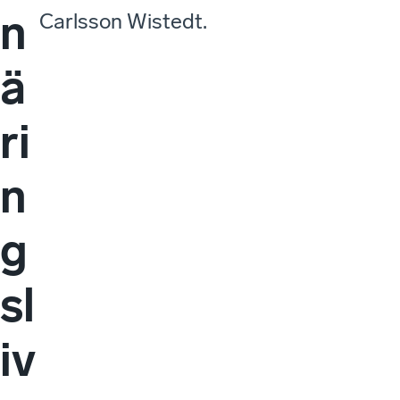
n
Carlsson Wistedt.
ä
ri
n
g
sl
iv