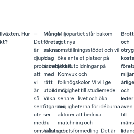
llväxten. Hur
–
Många
Miljöpartiet står bakom
Brott
ikt?
Det
företag
det nya
och
är
saknar
omställningsstödet och vill
otry
djupt
idag
öka antalet platser på
kost
problematiskt
arbetskraft
yrkesutbildningar på
före
att
med
Komvux och
milja
vi
rätt
folkhögskolor. Vi vill ge
årlig
är
utbildning.
möjlighet till studiemedel
och
så
Vilka
senare i livet och öka
leder
sent
åtgärder
möjligheterna för idéburna
även
ute
ser
aktörer att bedriva
till
med
du
matchning och
mänsk
omställningen
måste
arbetsförmedling. Det är
lidan