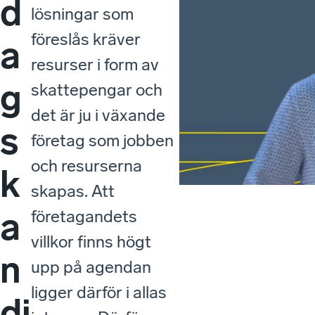
d
lösningar som
föreslås kräver
a
resurser i form av
g
skattepengar och
det är ju i växande
s
företag som jobben
och resurserna
k
skapas. Att
a
företagandets
villkor finns högt
n
upp på agendan
ligger därför i allas
di