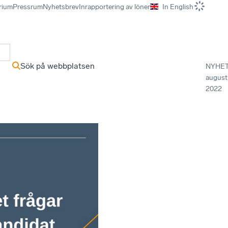
rium
Pressrum
Nyhetsbrev
Inrapportering av löner
In English
r
Sök på webbplatsen
NYHE
august
2022