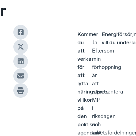
r
Kommer
–
Energiförsörj
du
Ja.
vill du underl
att
Eftersom
verka
min
för
förhoppning
att
är
lyfta
att
näringslivets
representera
villkor
MP
på
i
den
riksdagen
politiska
och
agendan?
arbetsfördelninge