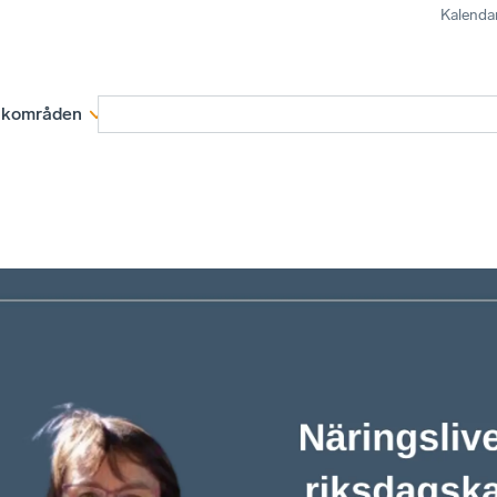
Kalenda
kområden
Medlemskap
Rapporter och remissva