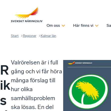
Om oss
Här finns vi
Sa
Start
Regioner
Kalmar län
Valrörelsen är i full
R
gång och vi får höra
många förslag till
ik
hur olika
s
samhällsproblem
ska lösas. En del