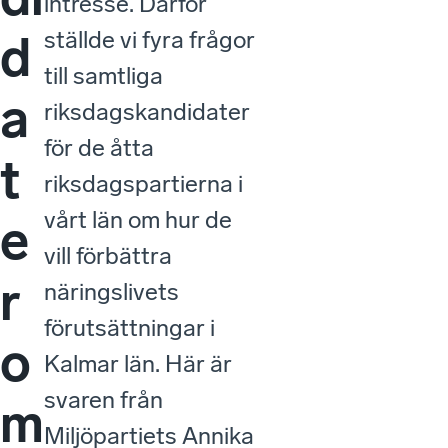
intresse. Därför
ställde vi fyra frågor
d
till samtliga
a
riksdagskandidater
för de åtta
t
riksdagspartierna i
vårt län om hur de
e
vill förbättra
r
näringslivets
förutsättningar i
o
Kalmar län. Här är
svaren från
m
Miljöpartiets Annika