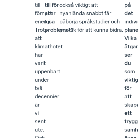
till
till för
också viktigt att
på
förnybar
att
nyanlända snabbt får
det
energi.
lösa
påbörja språkstudier och
indiv
Trots
problemet?
praktik för att kunna bidra.
plane
att
Vilka
klimathotet
åtgä
har
ser
varit
du
uppenbart
som
under
vikti
två
för
decennier
att
är
skap
vi
ett
sent
trygg
ute.
samh