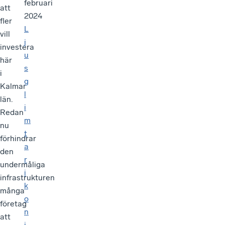
februari
att
2024
fler
L
vill
j
investera
u
här
s
i
g
Kalmar
l
län.
i
Redan
m
nu
t
förhindrar
a
den
r
undermåliga
i
infrastrukturen
k
många
o
företag
n
att
j