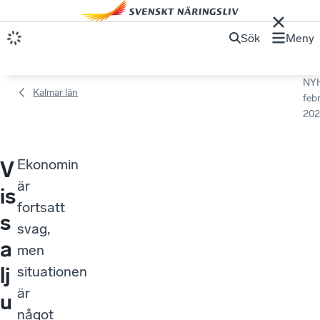
Sök
Meny
NY
Kalmar län
febr
202
Ekonomin
V
är
is
fortsatt
s
svag,
a
men
lj
situationen
är
u
något