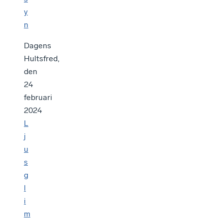
y
n
Dagens
Hultsfred,
den
24
februari
2024
L
j
u
s
g
l
i
m