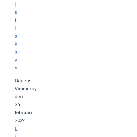
i
s
t
i
s
k
s
y
n
Dagens
Vimmerby,
den
24
februari
2024
L
j