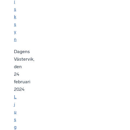
i
s
k
s
y
n
Dagens
Västervik,
den
24
februari
2024
L
j
u
s
g