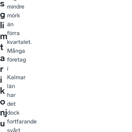
s
mindre
g
mörk
li
än
förra
m
kvartalet.
t
Många
a
företag
r
i
Kalmar
i
län
k
har
o
det
nj
dock
fortfarande
u
svårt