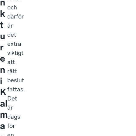
n
och
k
därför
t
är
u
det
extra
r
viktigt
e
att
n
rätt
i
beslut
fattas.
K
Det
al
är
m
dags
a
för
en