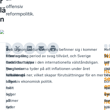
r
offensiv
lä
reformpolitik.
n
Det
–
Den lågkonjunktur Sverige nu befinner sig i kommer
–
Re
N
finns
Företagens
efter en lång period av svag tillväxt, och Sverige
Vi
för
dock
framtidsutsikter
fortsätter tappa i den internationella välståndsligan.
be
att
vi
ljusglimtar.
har
Prognoserna tyder på att inflationen under året
pol
ök
n
Inflationen
förbättrats
kommer gå ner, vilket skapar förutsättningar för en mer
bes
til
se
har
något
offensiv ekonomisk politik.
i
bör
e
fallit
men
mar
sp
ty
och
ligger
an
öve
n
alltmer
på
so
fle
tyder
det
hjä
om
i