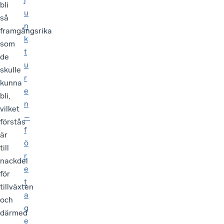
bli
u
så
n
framgångsrika
k
som
t
de
u
skulle
r
kunna
e
bli,
n
vilket
–
förstås
f
är
ö
till
r
nackdel
e
för
t
tillväxten
a
och
g
därmed
e