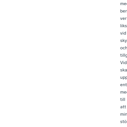
me
be
ver
lik
vid
sky
oc
til
Vid
sk
up
ent
me
till
att
mi
stö