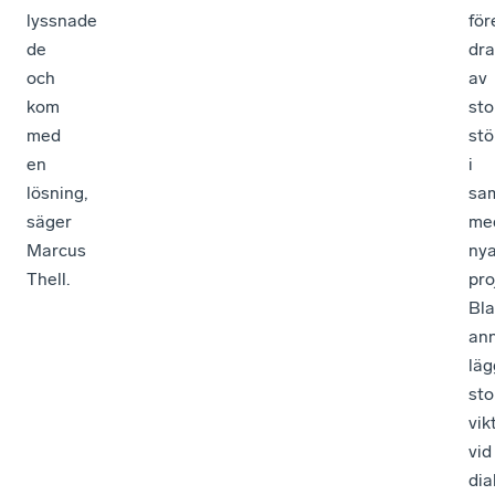
lyssnade
för
de
dr
och
av
kom
sto
med
stö
en
i
lösning,
sa
säger
me
Marcus
ny
Thell.
pro
Bl
an
läg
sto
vik
vid
dia