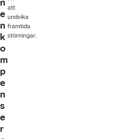
n
att
e
undvika
n
framtida
k
störningar.
o
m
p
e
n
s
e
r