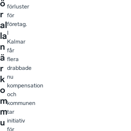
ö
förluster
r
för
al
företag.
I
la
Kalmar
n
får
ä
flera
r
drabbade
nu
k
kompensation
o
och
m
kommunen
m
tar
initiativ
u
för