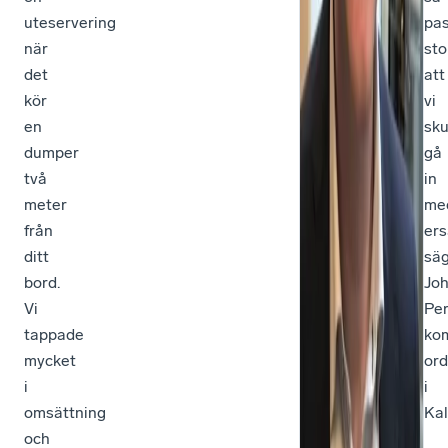
uteservering
pa
när
sto
det
att
kör
vi
en
sku
dumper
gå
två
in
meter
me
från
ers
ditt
sä
bord.
Jo
Vi
Per
tappade
ko
mycket
ord
i
i
omsättning
Kal
och