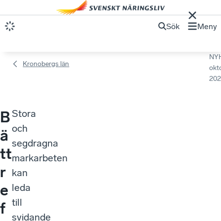
Sök
Meny
NY
Kronobergs län
okt
202
Stora
B
och
ä
segdragna
tt
markarbeten
r
kan
e
leda
till
f
svidande