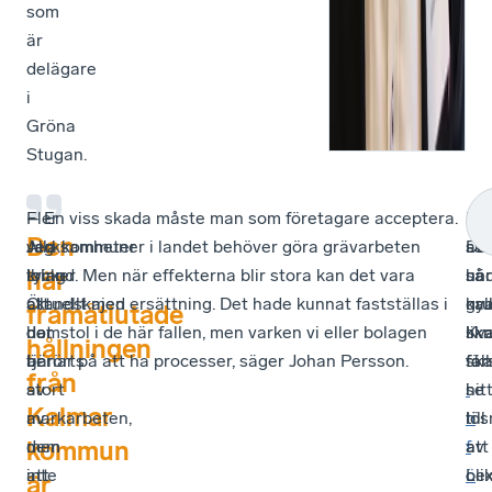
som
är
delägare
i
Gröna
Stugan.
–
Fler
– En viss skada måste man som företagare acceptera.
Fö
En
–
Den
Jag
verksamheter
Alla kommuner i landet behöver göra grävarbeten
att
sär
De
tycker
kring
ibland. Men när effekterna blir stora kan det vara
und
så
här
här
att
Ölandskajen
aktuellt med ersättning. Det hade kunnat fastställas i
nya
kal
gr
framåtlutade
det
har
domstol i de här fallen, men varken vi eller bolagen
lik
Kv
sk
hållningen
är
berörts
tjänar på att ha processer, säger Johan Persson.
fall
sk
för
från
stort
av
i
se
hit
Kalmar
av
markarbeten,
n
till
lös
kommun
dem
men
f
att
av
att
inte
ö
Le
oli
är