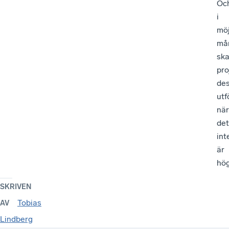
Oc
i
möj
må
sk
pro
de
utf
när
det
int
är
hö
SKRIVEN
Tobias
AV
Lindberg