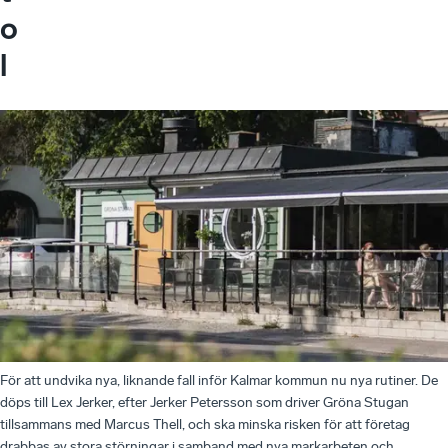
o
l
För att undvika nya, liknande fall inför Kalmar kommun nu nya rutiner. De
döps till Lex Jerker, efter Jerker Petersson som driver Gröna Stugan
tillsammans med Marcus Thell, och ska minska risken för att företag
drabbas av stora störningar i samband med nya markarbeten och