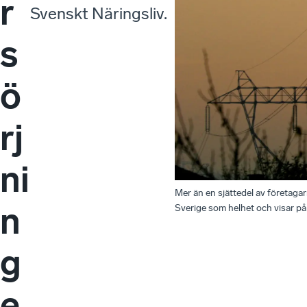
r
Svenskt Näringsliv.
s
ö
rj
ni
Mer än en sjättedel av företagar
n
Sverige som helhet och visar på v
g
e