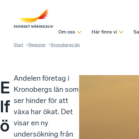
Om oss
Här finns vi
Sa
Start
Regioner
Kronobergs län
Andelen företag i
E
Kronobergs län som
ser hinder för att
lf
växa har ökat. Det
ö
visar en ny
undersökning från