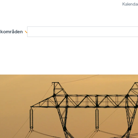
Kalenda
kområden
Medlemskap
Rapporter och remissva