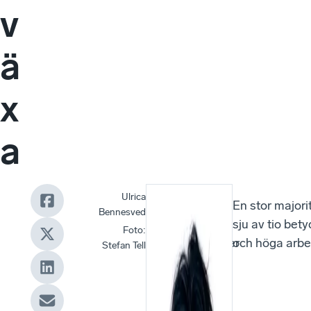
v
ä
x
a
Ulrica
Svenskt
En stor majori
Bennesved
Näringsliv
sju av tio bet
Foto
:
undersöker
och höga arbet
Stefan Tell
årligen
tillväxten
i