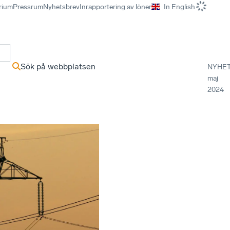
rium
Pressrum
Nyhetsbrev
Inrapportering av löner
In English
r
Sök på webbplatsen
NYHE
maj
2024