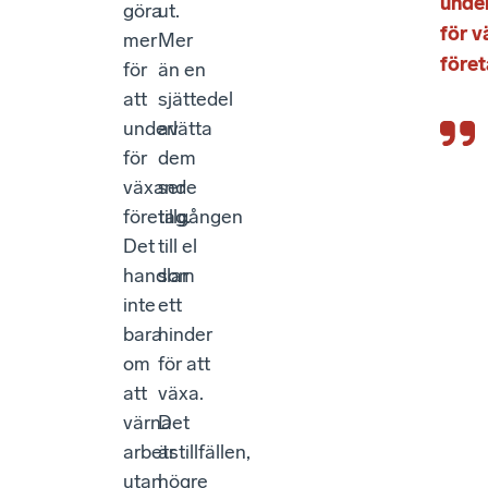
under
göra
ut.
för 
mer
Mer
före
för
än en
att
sjättedel
underlätta
av
för
dem
växande
ser
företag.
tillgången
Det
till el
handlar
som
inte
ett
bara
hinder
om
för att
att
växa.
värna
Det
arbetstillfällen,
är
utan
högre