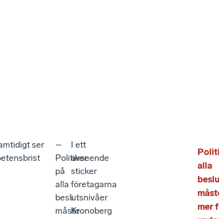
amtidigt ser
–
I ett
Polit
petensbrist
Politiker
avseende
alla
på
sticker
beslu
alla
företagarna
måst
beslutsnivåer
i
mer f
måste
Kronoberg