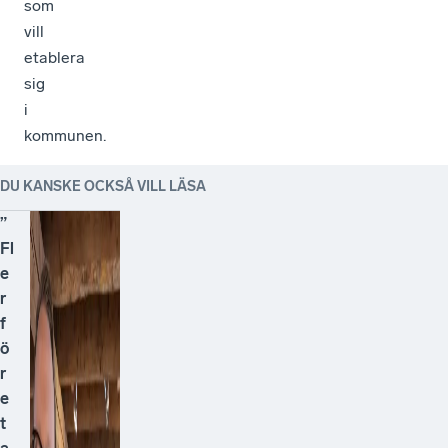
som
vill
etablera
sig
i
kommunen.
DU KANSKE OCKSÅ VILL LÄSA
”
Fl
e
r
f
ö
r
e
t