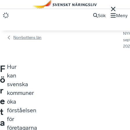
Sök
Meny
NY
Norrbottens län
sep
202
Hur
F
kan
ö
svenska
r
kommuner
e
öka
t
förståelsen
för
a
företagarna