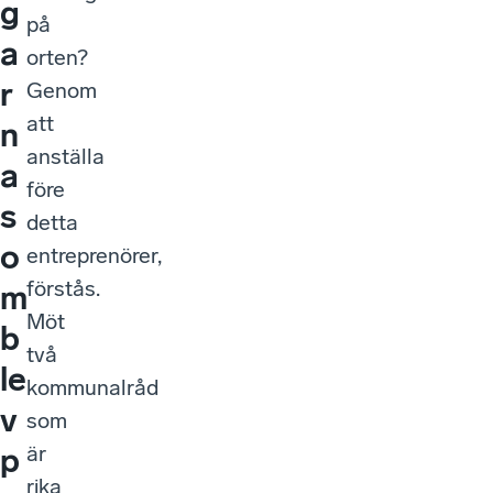
g
på
a
orten?
r
Genom
att
n
anställa
a
före
s
detta
o
entreprenörer,
förstås.
m
Möt
b
två
le
kommunalråd
v
som
är
p
rika