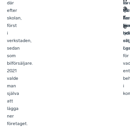
där
för
–
av
a
efter
tjä
då
att
r
skolan,
har
har
res
e
först
ha
ma
för
i
oc
lyc
tid.
verkstaden,
ett
sä
sedan
ög
Las
som
för
bilförsäljare.
va
2021
ent
valde
be
man
i
själva
ko
att
lägga
ner
företaget.