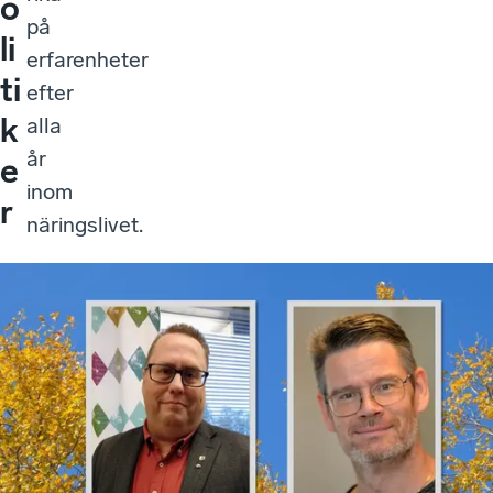
o
på
li
erfarenheter
ti
efter
k
alla
år
e
inom
r
näringslivet.