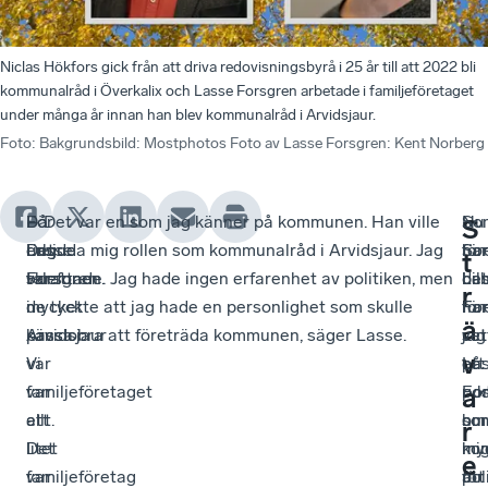
Niclas Hökfors gick från att driva redovisningsbyrå i 25 år till att 2022 bli
kommunalråd i Överkalix och Lasse Forsgren arbetade i familjeföretaget
under många år innan han blev kommunalråd i Arvidsjaur.
Foto
:
Bakgrundsbild: Mostphotos Foto av Lasse Forsgren: Kent Norberg
För
–
Då
– Det var en som jag känner på kommunen. Han ville
Nu
–
So
S
Lasse
Det
ringde
erbjuda mig rollen som kommunalråd i Arvidsjaur. Jag
har
So
för
t
Forsgren
var
telefonen.
skrattade. Jag hade ingen erfarenhet av politiken, men
La
bil
det
r
i
mycket
de tyckte att jag hade en personlighet som skulle
Fo
har
för
ä
Arvidsjaur
känslor.
passa bra att företräda kommunen, säger Lasse.
sut
jag
vet
v
var
Vi
på
ett
La
familjeföretaget
var
po
ryk
Fo
a
allt.
ett
so
om
hur
r
Det
litet
ko
mi
my
e
var
familjeföretag
för
att
pol