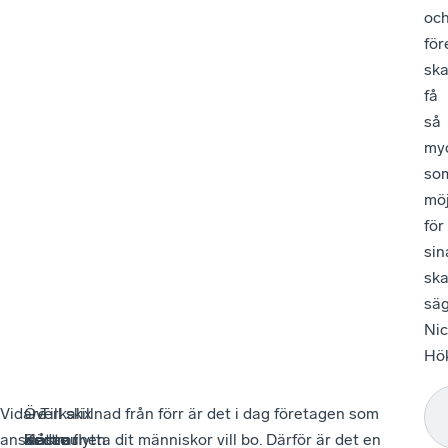
oc
för
sk
få
så
my
so
möj
för
sin
ska
sä
Nic
Hök
Vidare
–
Överkalix
–
– Till skillnad från förr är det i dag företagen som
anser
Kommunen
klättrar
Sedan
måste flytta dit människor vill bo. Därför är det en