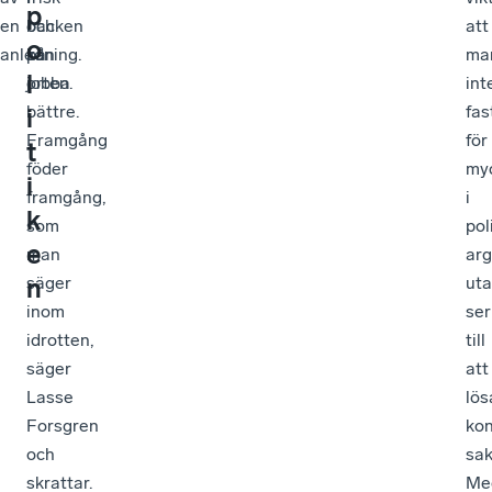
p
en
backen
och
att
o
anledning.
på
kan
ma
l
orten.
jobba
int
bättre.
fas
i
Framgång
för
t
föder
my
i
framgång,
i
k
som
pol
e
man
arg
n
säger
ut
inom
ser
idrotten,
till
säger
att
Lasse
lös
Forsgren
kon
och
sak
skrattar.
Me