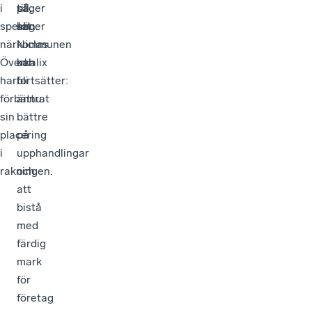
i
säger
på
till,
spelet
han.
att
säger
när
kommunen
Niclas
Överkalix
kan
och
har
bli
fortsätter:
förbättrat
ännu
sin
bättre
placering
på
i
upphandlingar
rakningen.
och
att
bistå
med
färdig
mark
för
företag