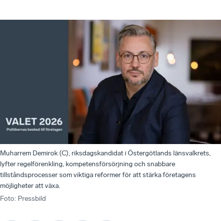
Muharrem Demirok (C), riksdagskandidat i Östergötlands länsvalkrets,
lyfter regelförenkling, kompetensförsörjning och snabbare
tillståndsprocesser som viktiga reformer för att stärka företagens
möjligheter att växa.
Foto
:
Pressbild