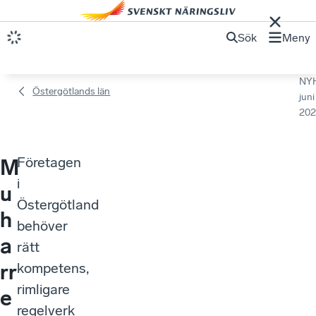
Sök
Meny
NY
Östergötlands län
juni
202
Företagen
M
i
u
Östergötland
h
behöver
a
rätt
rr
kompetens,
rimligare
e
regelverk