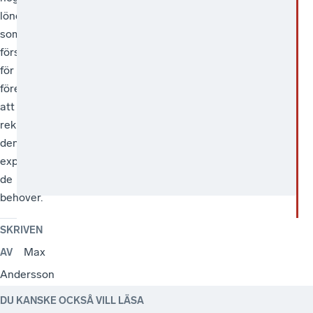
lönegolv
en
växa.
som
viktig
försvårar
statlig
för
uppgift.
företag
att
rekrytera
den
expertis
de
behöver.
SKRIVEN
Max
AV
Andersson
DU KANSKE OCKSÅ VILL LÄSA