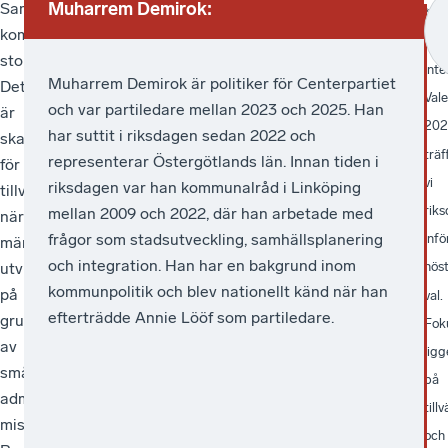
Muharrem Demirok:
Samtidigt
Vilken
–
Samtidigt
*
kompetensutvisningarna
roll
Principen
ser
I
stoppas.
tycker
är
vi
inte
Muharrem Demirok är politiker för Centerpartiet
Det
du
tydlig:
med
Vale
och var partiledare mellan 2023 och 2025. Han
är
det
staten
oro
202
har suttit i riksdagen sedan 2022 och
skadligt
offentliga
ska
på
träf
representerar Östergötlands län. Innan tiden i
för
ska
sätta
hur
vi
riksdagen var han kommunalråd i Linköping
tillväxten
ha
spelreglerna,
offentliga
rik
mellan 2009 och 2022, där han arbetade med
när
i
men
aktörer
frågor som stadsutveckling, samhällsplanering
infö
människor
näringslivet?
inte
ibland
och integration. Han har en bakgrund inom
hös
utvisas
spela
tränger
kommunpolitik och blev nationellt känd när han
på
matchen.
undan
val.
efterträdde Annie Lööf som partiledare.
grund
Det
privata
Fok
av
offentliga
företag
ligg
små
har
genom
på
administrativa
ett
osund
tillv
misstag.
kärnuppdrag
konkurrens.
och