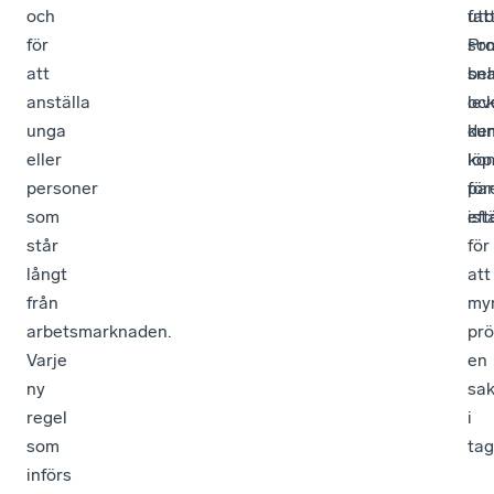
och
fat
utb
för
Pr
so
att
be
sn
anställa
oc
lev
unga
ku
de
eller
löp
ko
personer
par
för
som
ist
eft
står
för
långt
att
från
my
arbetsmarknaden.
prö
Varje
en
ny
sa
regel
i
som
tag
införs