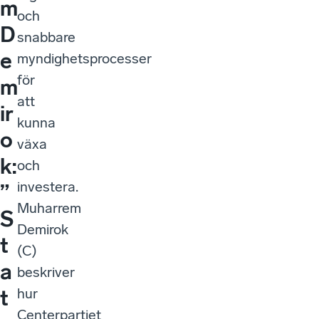
m
och
D
snabbare
e
myndighetsprocesser
för
m
att
ir
kunna
o
växa
k:
och
investera.
”
Muharrem
S
Demirok
t
(C)
a
beskriver
hur
t
Centerpartiet