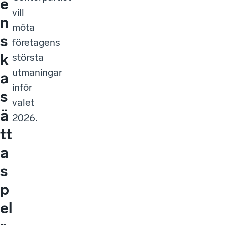
e
vill
n
möta
s
företagens
k
största
utmaningar
a
inför
s
valet
ä
2026.
tt
a
s
p
el