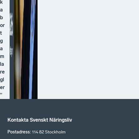
k
a
b
or
t
g
a
m
la
re
gl
er
”
Kontakta Svenskt Näringsliv
Postadress
:
114 82 Stockholm