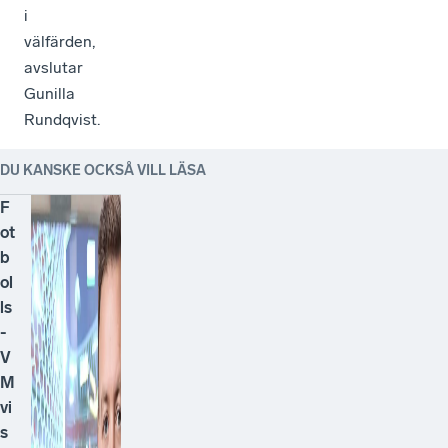
i
välfärden,
avslutar
Gunilla
Rundqvist.
DU KANSKE OCKSÅ VILL LÄSA
F
ot
b
ol
ls
-
V
M
vi
s