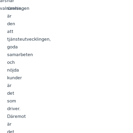
års
när
valrörelse.
sanningen
är
den
att
tjänsteutvecklingen,
goda
samarbeten
och
nöjda
kunder
är
det
som
driver.
Däremot
är
det