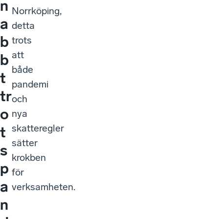
n
Norrköping,
a
detta
b
trots
att
b
både
t
pandemi
tr
och
o
nya
skatteregler
t
sätter
s
krokben
p
för
a
verksamheten.
n