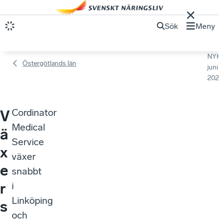
Sök
Meny
NY
Östergötlands län
juni
202
Cordinator
V
Medical
ä
Service
x
växer
e
snabbt
r
i
Linköping
s
och