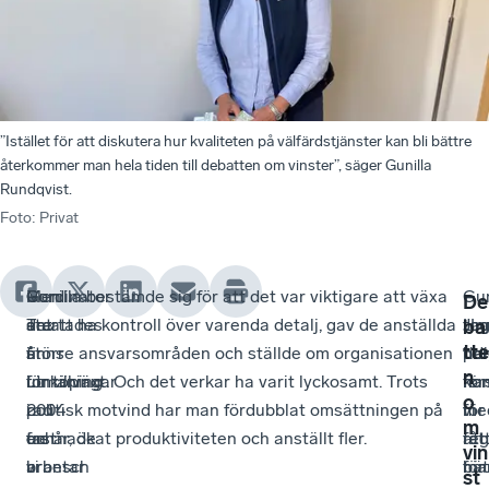
”Istället för att diskutera hur kvaliteten på välfärdstjänster kan bli bättre
återkommer man hela tiden till debatten om vinster”, säger Gunilla
Rundqvist.
Foto
:
Privat
Cordinator
Men
–
Gunilla bestämde sig för att det var viktigare att växa
–
Gun
–
De
startades
det
Tre
än att ha kontroll över varenda detalj, gav de anställda
Un
tog
Ja
ba
tte
i
finns
år
större ansvarsområden och ställde om organisationen
pa
tid
har
n
Linköping
utmaningar
i
för tillväxt. Och det verkar ha varit lyckosamt. Trots
har
kon
för
o
2004
i
rad
politisk motvind har man fördubblat omsättningen på
vi
me
för
m
och
en
fastnade
tre år, ökat produktiviteten och anställt fler.
fåt
reg
att
vin
arbetar
bransch
vi
bät
för
ma
st