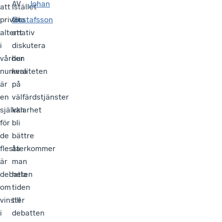
Johan
AV
att
Istället
privata
för
Gustafsson
alternativ
att
i
diskutera
vården
hur
numera
kvaliteten
är
på
en
välfärdstjänster
självklarhet
kan
för
bli
de
bättre
flesta
återkommer
är
man
debatten
hela
om
tiden
vinster
till
i
debatten