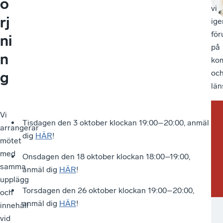
ö
vi
rj
ig
för
ni
på
n
ko
oc
g
län
Vi
Mö
Vä
Tisdagen den 3 oktober klockan 19:00–20:00, anmäl
arrangerar
vä
me
dig
HÄR
!
mötet
sig
din
med
till
an
Onsdagen den 18 oktober klockan 18:00–19:00,
samma
dig
anmäl dig
HÄR
!
upplägg
so
Torsdagen den 26 oktober klockan 19:00–20:00,
och
är
anmäl dig
HÄR
!
innehåll
ko
vid
ell