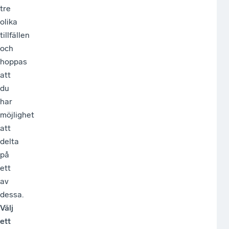
tre
reg
olika
i
tillfällen
Skå
och
Ble
hoppas
Kr
att
ell
du
Ka
har
län
möjlighet
oc
att
so
delta
arb
på
me
ett
utb
av
dessa.
Välj
ett