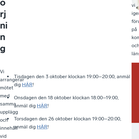
ö
vi
rj
ig
för
ni
på
n
ko
oc
g
län
Vi
Mö
Vä
Tisdagen den 3 oktober klockan 19:00–20:00, anmäl
arrangerar
vä
me
dig
HÄR
!
mötet
sig
din
med
till
an
Onsdagen den 18 oktober klockan 18:00–19:00,
samma
dig
anmäl dig
HÄR
!
upplägg
so
Torsdagen den 26 oktober klockan 19:00–20:00,
och
är
anmäl dig
HÄR
!
innehåll
ko
vid
ell