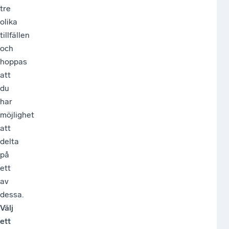
tre
reg
olika
i
tillfällen
Skå
och
Ble
hoppas
Kr
att
ell
du
Ka
har
län
möjlighet
oc
att
so
delta
arb
på
me
ett
utb
av
dessa.
Välj
ett