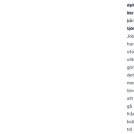
enk
det
ny
mat
är
kär
på
har
tid
sjö
Jo
har
utö
vil
gör
det
me
lö
att
gå
frå
bid
till