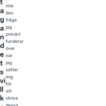
t
inte
a
den
g
fråga
a
jag
primärt
n
funderar
d
över
e
när
t
jag
sätter
s
mig
vi
för
ll
att
k
skriva
dessa