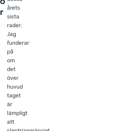
o
årets
r
sista
rader.
Jag
funderar
på
om
det
över
huvud
taget
är
lämpligt
att
slentrianmässigt