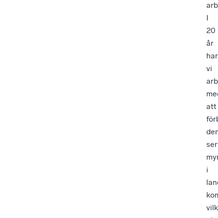
arb
I
20
år
har
vi
arb
me
att
för
de
ser
my
i
lan
ko
vil