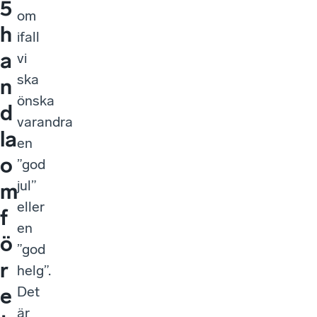
5
om
h
ifall
a
vi
ska
n
önska
d
varandra
la
en
o
”god
jul”
m
eller
f
en
ö
”god
r
helg”.
Det
e
är