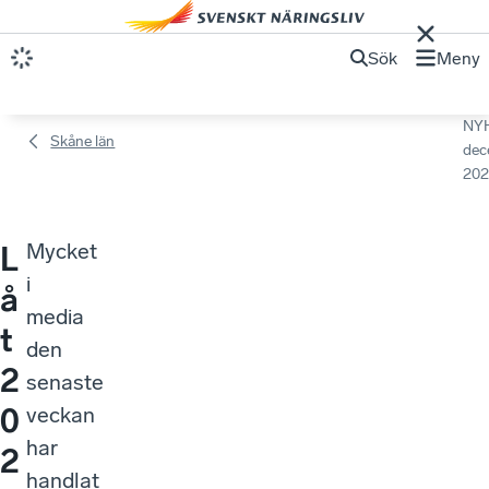
Sök
Meny
NY
Skåne län
dec
202
Mycket
L
i
å
media
t
den
2
senaste
0
veckan
har
2
handlat