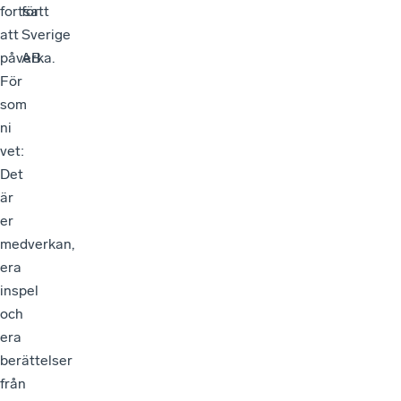
fortsatt
för
att
Sverige
påverka.
AB.
För
som
ni
vet:
Det
är
er
medverkan,
era
inspel
och
era
berättelser
från