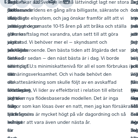
Som
Som
Jodå.
Jag önskar att Sverige inte så lättvindigt lagt ner stora
Ja
Ja
Ja
Det
jobbar
fortfarande
Gudarna
delar av världens en gång allra billigaste, säkraste och
ön
ön
ön
oc
betydligt
då
ska
stabilaste elsystem, och jag önskar framför allt att vi
br
me
att
my
mer
juldagsmorgon
veta
inte lagt de senaste 10-15 åren på att bråka och ställa
pol
ärl
tr
mer
än
glimmar
att
olika kraftslag mot varandra, utan sett till att göra
sa
oc
att
job
sina
väntar
jag
verkstad. Vi behöver mer el – skyndsamt och
oc
mi
fler
jag
anställda
på
verkligen
teknikoberoende. Den bästa tiden att åtgärda det var
lån
pol
un
oc
och
besked
önskar
för tio år sedan – den näst bästa är i dag. Vi borde
be
i
väl
mi
samtidigt
om
er
tillämpa EU:s minimiskattenivå för all el som förbrukas i
om
pol
yrk
kol
tar
det
alla
en näringsverksamhet. Och vi hade behövt den
vil
Ja
linj
–
ut
där
–
elskattesänkning som skulle följt av en avskaffad
för
ön
på
Kri
en
tillståndet
företagare,
indexering. Vi lider av effektbrist i relation till elbrist
sv
till
gy
Bjö
lägre
som
politiker
och den nya flödesbaserade modellen. Det är inga
elp
ex
sk
So
lön
man
och
frågor som kan lösas över en natt, men jag kan försäkra
–
att
hål
Stå
än
hade
tjänstemän
att frågorna är mycket högt på vår dagordning och så
os
det
i
Eri
många
behövt
-
kommer att vara även under nästa år.
mi
int
sig.
Ag
av
för
en
inv
be
Ja
Tob