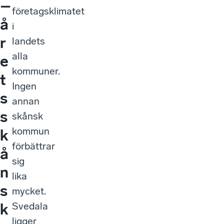
–
företagsklimatet
å
i
r
landets
alla
e
kommuner.
t
Ingen
s
annan
s
skånsk
kommun
k
förbättrar
å
sig
n
lika
s
mycket.
Svedala
k
ligger