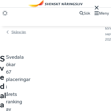
Sök
Meny
NY
Skåne län
sep
202
Svedala
S
ökar
v
67
e
placeringar
d
i
al
årets
ranking
a
av