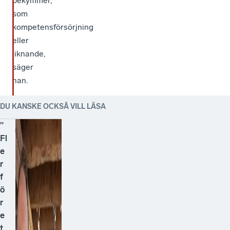
bekymmer,
som
kompetensförsörjning
eller
liknande,
säger
han.
DU KANSKE OCKSÅ VILL LÄSA
”
Fl
e
r
f
ö
r
e
t