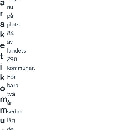
a
nu
r
på
a
plats
k
84
av
e
landets
t
290
i
kommuner.
k
För
bara
o
två
m
år
m
sedan
u
låg
de