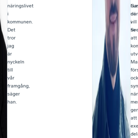
näringslivet
Gas
hur
i
när
de
kommunen.
i
vill
Det
Sve
se
tror
att
jag
ko
är
utv
nyckeln
Ma
till
för
vår
oc
framgång,
syn
säger
när
han.
mer
ge
att
ex
del