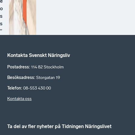
e
o
s
s
”
Kontakta Svenskt Näringsliv
Postadress
:
114 82 Stockholm
Besöksadress
:
Storgatan 19
Telefon
:
08-553 430 00
Kontakta oss
Ta del av fler nyheter på Tidningen Näringslivet