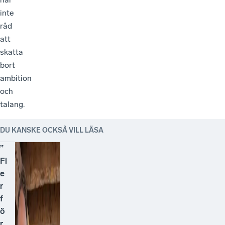
inte
råd
att
skatta
bort
ambition
och
talang.
DU KANSKE OCKSÅ VILL LÄSA
”
Fl
e
r
f
ö
r