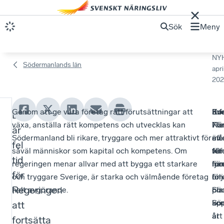
Sök
Meny
NY
Södermanlands län
apri
202
Genom att ge våra företag rätt förutsättningar att
Sv
Inf
Ene
Kom
Det
N
växa, anställa rätt kompetens och utvecklas kan
När
Fö
Fle
7
är
u
Södermanland bli rikare, tryggare och mer attraktivt för
eft
må
än
av
fel
såväl människor som kapital och kompetens. Om
ref
för
var
10
b
tid
regeringen menar allvar med att bygga ett starkare
in
run
fjä
för
e
för
och tryggare Sverige, är starka och välmående företag
föl
om
för
i
h
Regeringen
helt avgörande.
om
i
pla
Sö
Sö
ko
upp
att
ö
är
år
att
fortsätta