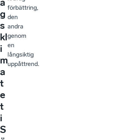
a
förbättring,
g
den
s
andra
kl
genom
en
i
långsiktig
m
uppåttrend.
a
t
e
t
i
S