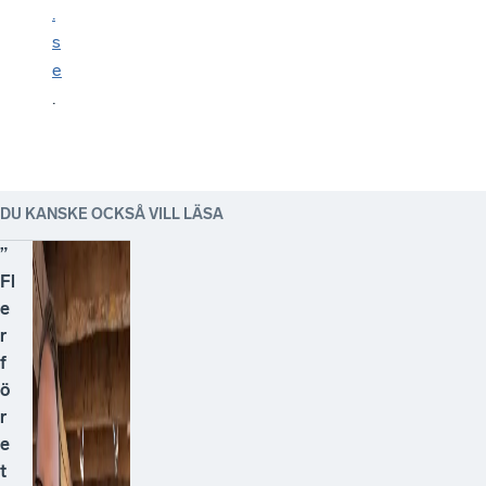
.
s
e
.
DU KANSKE OCKSÅ VILL LÄSA
”
Fl
e
r
f
ö
r
e
t