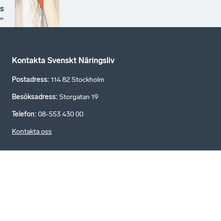
s
”
Kontakta Svenskt Näringsliv
Postadress
:
114 82 Stockholm
Besöksadress
:
Storgatan 19
Telefon
:
08-553 430 00
Kontakta oss
Ta del av fler nyheter på Tidningen Näringslivet
Tidningen Näringslivet är för dig som är intresserad av
företagande, ekonomi, arbetsmarknad och
näringspolitik.