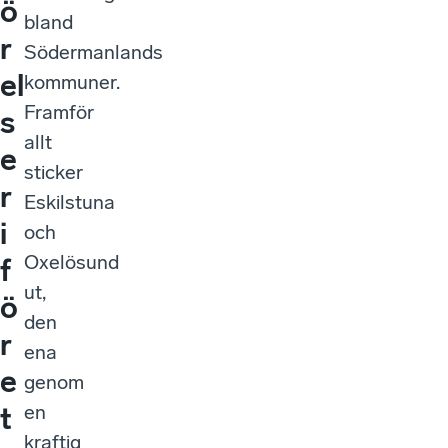
ö
bland
r
Södermanlands
el
kommuner.
Framför
s
allt
e
sticker
r
Eskilstuna
i
och
Oxelösund
f
ut,
ö
den
r
ena
e
genom
en
t
kraftig