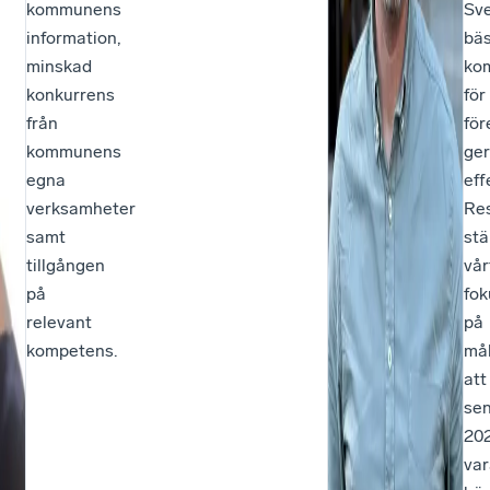
kommunens
Sve
information,
bä
minskad
ko
konkurrens
för
från
för
kommunens
ger
egna
eff
verksamheter
Res
samt
stä
tillgången
vår
på
fok
relevant
på
kompetens.
må
att
se
20
var