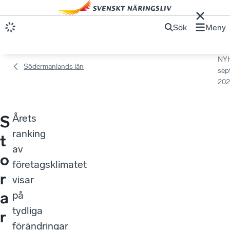
Sök
Meny
NY
Södermanlands län
sep
202
Årets
S
ranking
t
av
o
företagsklimatet
r
visar
a
på
tydliga
r
förändringar