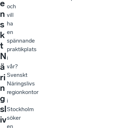
e
och
n
vill
s
ha
en
k
spännande
t
praktikplats
N
i
ä
vår?
Svenskt
ri
Näringslivs
n
regionkontor
g
i
sl
Stockholm
söker
iv
en