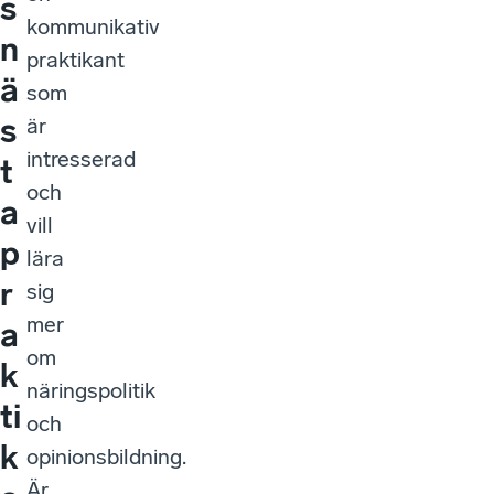
s
kommunikativ
n
praktikant
ä
som
s
är
intresserad
t
och
a
vill
p
lära
r
sig
mer
a
om
k
näringspolitik
ti
och
k
opinionsbildning.
Är