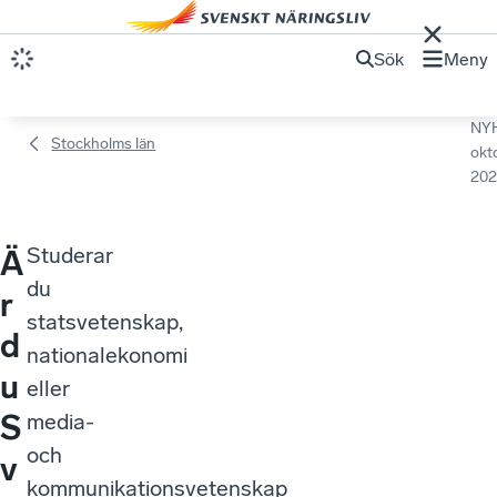
Sök
Meny
NY
Stockholms län
okt
202
Studerar
Ä
du
r
statsvetenskap,
d
nationalekonomi
u
eller
S
media-
och
v
kommunikationsvetenskap