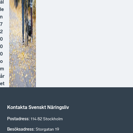
ål
le
n
7
2
0
0
0
o
m
år
et
Kontakta Svenskt Näringsliv
Postadress
:
114 82 Stockholm
Besöksadress
:
Storgatan 19