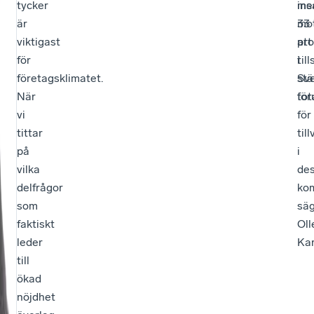
tycker
ins
me
är
mo
33
viktigast
att
pro
för
til
i
företagsklimatet.
stä
Sve
När
för
tot
vi
för
tittar
til
på
i
vilka
de
delfrågor
ko
som
sä
faktiskt
Oll
leder
Kar
till
ökad
nöjdhet