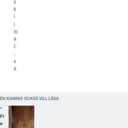
s
k
l
i
m
a
t
.
s
e
DU KANSKE OCKSÅ VILL LÄSA
”
Fl
e