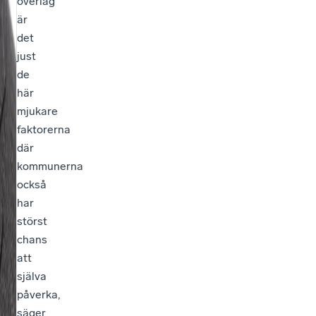
överlag
är
det
just
de
här
mjukare
faktorerna
där
kommunerna
också
har
störst
chans
att
själva
påverka,
säger