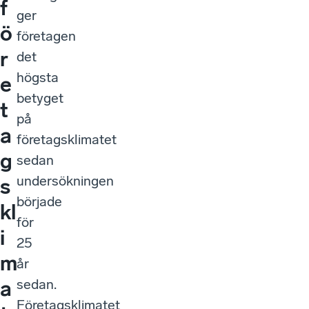
f
ger
ö
företagen
r
det
högsta
e
betyget
t
på
a
företagsklimatet
g
sedan
undersökningen
s
började
kl
för
i
25
m
år
sedan.
a
Företagsklimatet