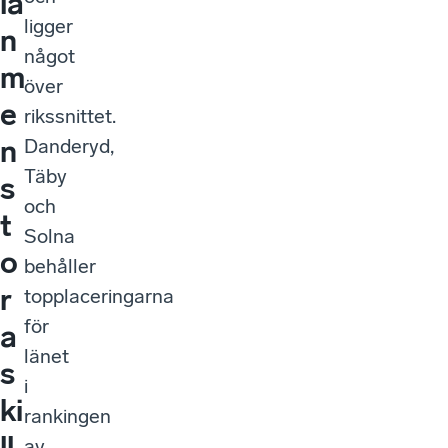
lä
ligger
n
något
m
över
e
rikssnittet.
n
Danderyd,
Täby
s
och
t
Solna
o
behåller
r
topplaceringarna
för
a
länet
s
i
ki
rankingen
ll
av