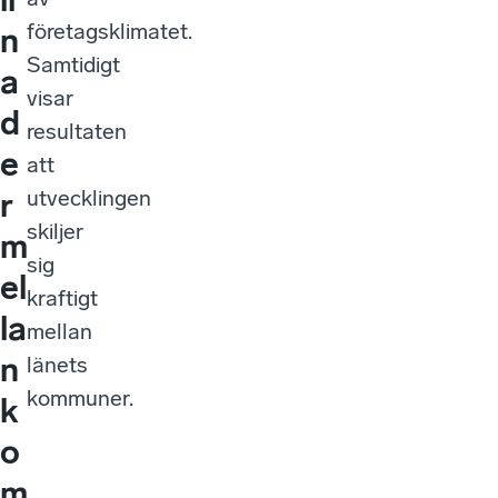
företagsklimatet.
n
Samtidigt
a
visar
d
resultaten
e
att
utvecklingen
r
skiljer
m
sig
el
kraftigt
la
mellan
n
länets
kommuner.
k
o
m