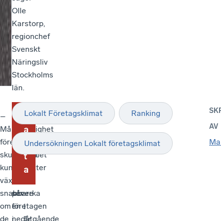
Olle
Karstorp,
regionchef
Svenskt
Näringsliv
Stockholms
län.
SK
Lokalt Företagsklimat
Ranking
F
–
Även
–
AV
Många
brottslighet
Det
a
företag
och
är
Mar
k
Undersökningen Lokalt företagsklimat
skulle
otrygghet
positivt
t
kunna
fortsätter
att
a
växa
att
vi
snabbare
påverka
ser
om
företagen
en
I
de
i
nedåtgående
år