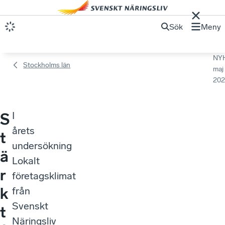
Sök
Meny
NY
Stockholms län
maj
202
I
S
årets
t
undersökning
ä
Lokalt
r
företagsklimat
k
från
Svenskt
t
Näringsliv