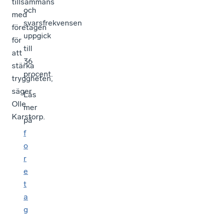
tillsammans
och
med
svarsfrekvensen
företagen
uppgick
för
till
att
36
stärka
procent.
tryggheten,
säger
Läs
Olle
mer
Karstorp.
på
f
o
r
e
t
a
g