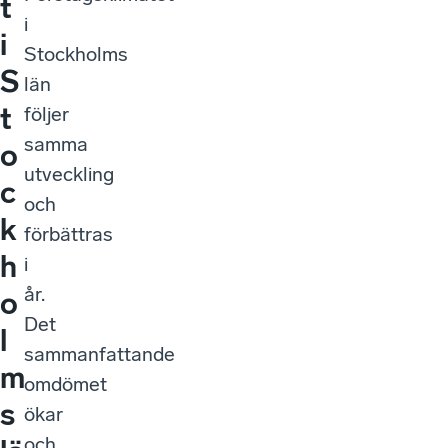
t
i
i
Stockholms
S
län
t
följer
samma
o
utveckling
c
och
k
förbättras
h
i
år.
o
Det
l
sammanfattande
m
omdömet
s
ökar
och