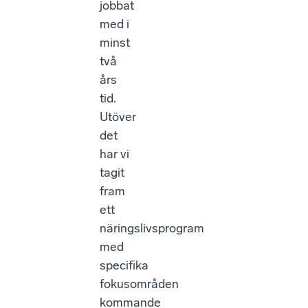
jobbat
med i
minst
två
års
tid.
Utöver
det
har vi
tagit
fram
ett
näringslivsprogram
med
specifika
fokusområden
kommande