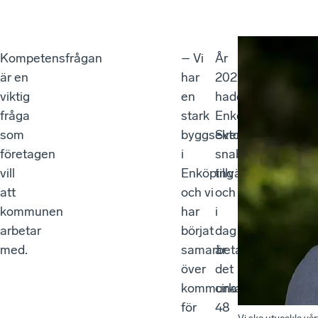
Kompetensfrågan
– Vi
År
är en
har
2021
viktig
en
hade
fråga
stark
Enköping
som
byggsektor
Sveriges
företagen
i
snabbaste
vill
Enköping
tillväxt
att
och vi
och
kommunen
har
i
arbetar
börjat
dag
med.
samarbeta
är
över
det
kommunavdelningarna
cirka
för
48