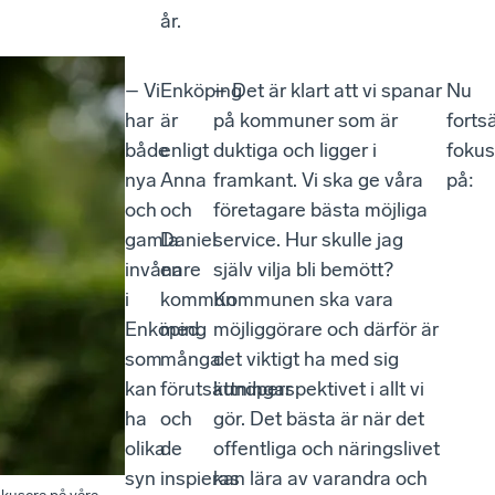
år.
– Vi
Enköping
– Det är klart att vi spanar
Nu
har
är
på kommuner som är
forts
både
enligt
duktiga och ligger i
fokus
nya
Anna
framkant. Vi ska ge våra
på:
och
och
företagare bästa möjliga
gamla
Daniel
service. Hur skulle jag
invånare
en
själv vilja bli bemött?
i
kommun
Kommunen ska vara
Enköping
med
möjliggörare och därför är
som
många
det viktigt ha med sig
kan
förutsättningar
kundperspektivet i allt vi
ha
och
gör. Det bästa är när det
olika
de
offentliga och näringslivet
syn
inspieras
kan lära av varandra och