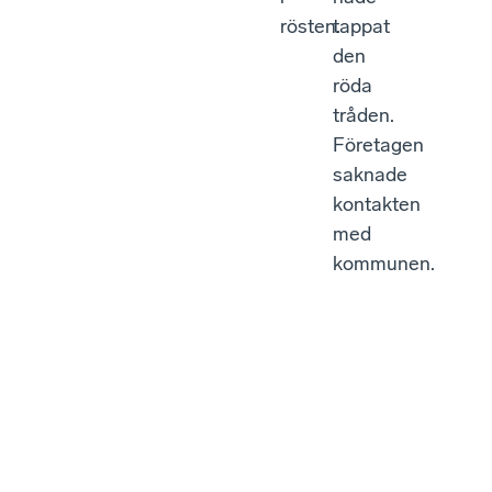
rösten.
tappat
den
röda
tråden.
Företagen
saknade
kontakten
med
kommunen.