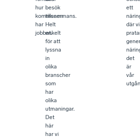
hur
besök
ett
kommunen
tillsammans.
närin
har
Helt
där vi
jobbat.
enkelt
prata
för att
gener
lyssna
närin
in
det
olika
är
branscher
vår
som
utgån
har
olika
utmaningar.
Det
här
har vi