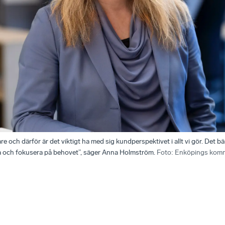
och därför är det viktigt ha med sig kundperspektivet i allt vi gör. Det bäs
ra och fokusera på behovet”, säger Anna Holmström.
Foto
:
Enköpings kom