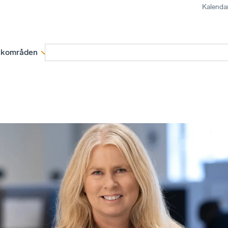
Kalenda
kområden
Medlemskap
Rapporter och remissva