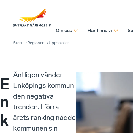
Om oss
Här finns vi
Sa
Start
Regioner
Uppsala län
Äntligen vänder
E
Enköpings kommun
den negativa
n
trenden. I förra
k
årets ranking nådde
kommunen sin