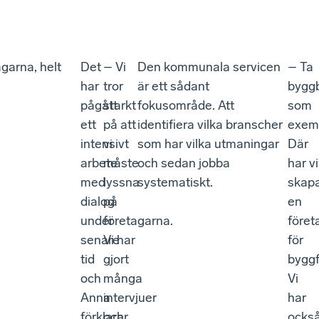
garna, helt
Det
– Vi
Den kommunala servicen
– Ta
har
tror
är ett sådant
bygg
pågått
starkt
fokusområde. Att
som
ett
på att
identifiera vilka branscher
exem
intensivt
vi
som har vilka utmaningar
Där
arbete
måste
och sedan jobba
har vi
med
lyssna
systematiskt.
skap
dialog
på
en
under
företagarna.
föret
senare
Vi har
för
tid
gjort
byggf
och
många
Vi
Anna
intervjuer
har
förklarar
och
ocks