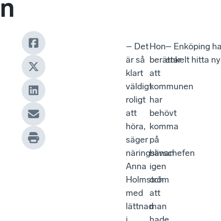
n
– Det
Hon
– Enköping har
är så
berättar
enkelt hitta n
klart
att
väldigt
kommunen
roligt
har
att
behövt
höra,
komma
säger
på
näringslivschefen
banan
Anna
igen
Holmström
och
med
att
lättnad
man
i
hade