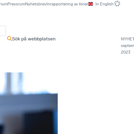
rium
Pressrum
Nyhetsbrev
Inrapportering av löner
In English
r
Sök på webbplatsen
NYHE
septem
2023