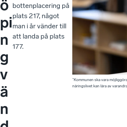
ö
bottenplacering på
plats 217, något
pi
man i år vänder till
n
att landa på plats
177.
g
v
”Kommunen ska vara möjliggörare 
ä
näringslivet kan lära av varand
n
d