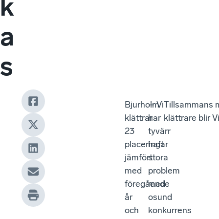
k
a
s
Bjurholm
– Vi
Tillsammans m
klättrar
har
klättrare blir
23
tyvärr
placeringar
haft
jämfört
stora
med
problem
föregående
med
år
osund
och
konkurrens