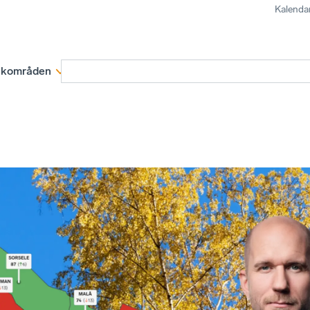
Kalenda
kområden
Medlemskap
Rapporter och remissva