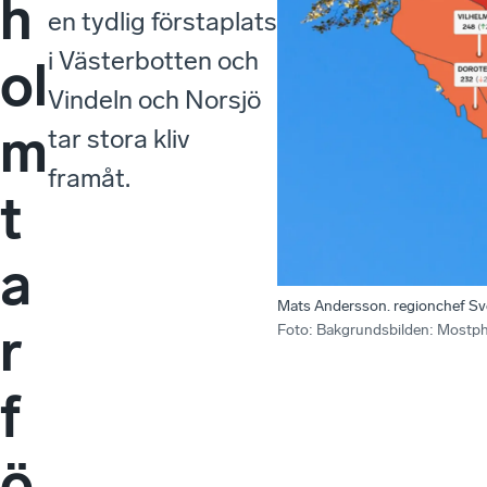
h
en tydlig förstaplats
i Västerbotten och
ol
Vindeln och Norsjö
m
tar stora kliv
framåt.
t
a
Mats Andersson. regionchef Sve
r
Foto
:
Bakgrundsbilden: Mostp
f
ö