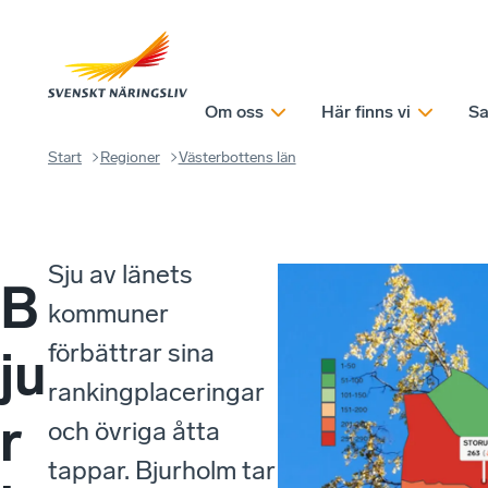
Om oss
Här finns vi
Sa
Start
Regioner
Västerbottens län
Sju av länets
B
kommuner
förbättrar sina
ju
rankingplaceringar
r
och övriga åtta
tappar. Bjurholm tar