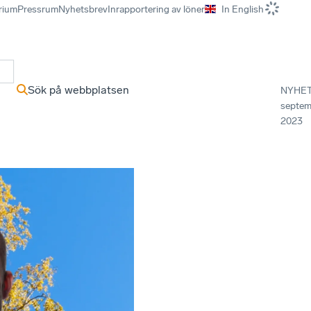
rium
Pressrum
Nyhetsbrev
Inrapportering av löner
In English
r
Sök på webbplatsen
NYHE
septem
2023