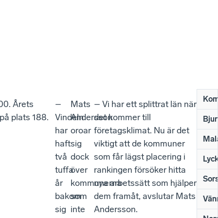
Ko
00. Årets
–
Mats
– Vi har ett splittrat län när
på plats 188.
Vindeln
Andersson
det kommer till
Bju
har
oroar
företagsklimat. Nu är det
Mal
haft
sig
viktigt att de kommuner
två
dock
som får lägst placering i
Lyc
tuffa
över
rankingen försöker hitta
Sor
år
kommunerna
nya arbetssätt som hjälper
bakom
som
dem framåt, avslutar Mats
Vän
sig
inte
Andersson.