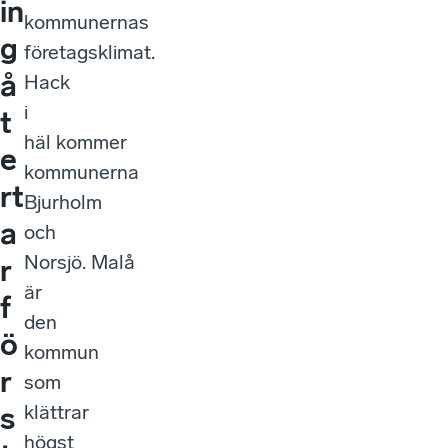
in
kommunernas
g
företagsklimat.
å
Hack
i
t
häl kommer
e
kommunerna
rt
Bjurholm
a
och
Norsjö. Malå
r
är
f
den
ö
kommun
r
som
klättrar
s
högst