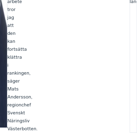
arbete
län
tror
jag
att
den
kan
fortsätta
klättra
i
rankingen,
säger
Mats
Andersson,
regionchef
Svenskt
Näringsliv
Västerbotten.