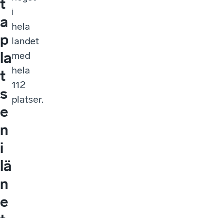
t
i
a
hela
p
landet
la
med
hela
t
112
s
platser.
e
n
i
lä
n
e