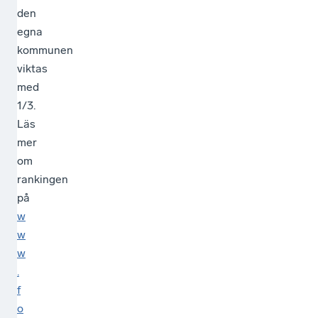
den
egna
kommunen
viktas
med
1/3.
Läs
mer
om
rankingen
på
w
w
w
.
f
o