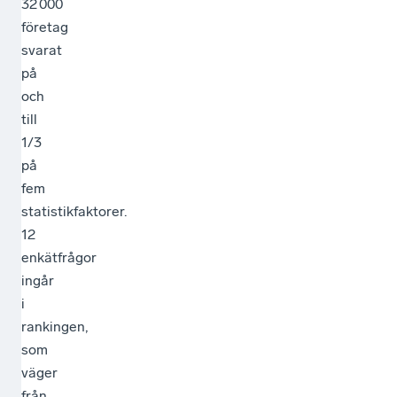
32 000
företag
svarat
på
och
till
1/3
på
fem
statistikfaktorer.
12
enkätfrågor
ingår
i
rankingen,
som
väger
från