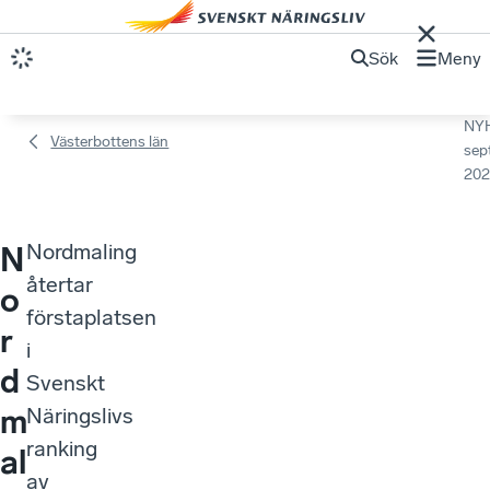
Sök
Meny
NY
Västerbottens län
sep
202
Nordmaling
N
återtar
o
förstaplatsen
r
i
d
Svenskt
m
Näringslivs
ranking
al
av