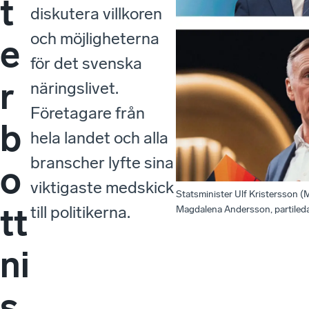
t
diskutera villkoren
och möjligheterna
e
för det svenska
r
näringslivet.
Företagare från
b
hela landet och alla
branscher lyfte sina
o
viktigaste medskick
Statsminister Ulf Kristersson (
tt
till politikerna.
Magdalena Andersson, partileda
ni
s