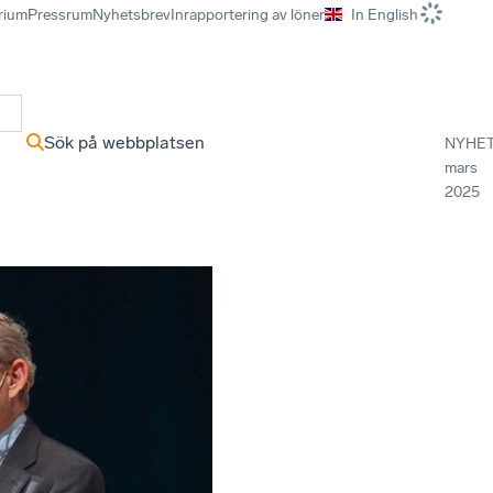
rium
Pressrum
Nyhetsbrev
Inrapportering av löner
In English
r
Sök på webbplatsen
NYHE
mars
2025