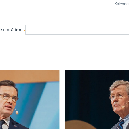
Kalenda
kområden
Medlemskap
Rapporter och remissva