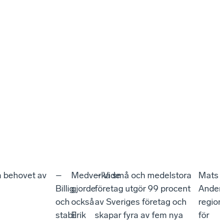
ka behovet av
–
Medverkade
– Vi små och medelstora
Mats
Billig
gjorde
företag utgör 99 procent
Ande
och
också
av Sveriges företag och
regio
stabil
Erik
skapar fyra av fem nya
för