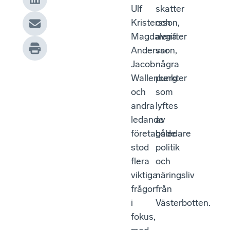
Ulf
skatter
Kristersson,
och
Magdalena
avgifter
Andersson,
var
Jacob
några
Wallenberg
punkter
och
som
andra
lyftes
ledande
av
företagsledare
både
stod
politik
flera
och
viktiga
näringsliv
frågor
från
i
Västerbotten.
fokus,