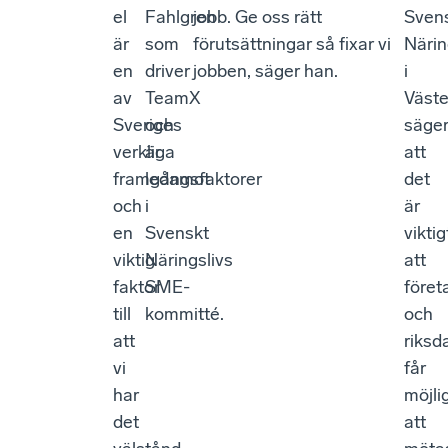
el
Fahlgren
jobb. Ge oss rätt
Sven
är
som
förutsättningar så fixar vi
Närin
en
driver
jobben, säger han.
i
av
TeamX
Väste
Sveriges
och
säge
verkliga
är
att
framgångsfaktorer
ledamot
det
och
i
är
en
Svenskt
viktig
viktig
Näringslivs
att
faktor
SME-
föret
till
kommitté.
och
att
riks
vi
får
har
möjli
det
att