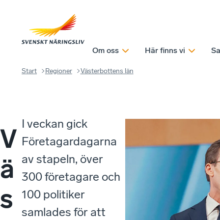
Om oss
Här finns vi
Sa
Start
Regioner
Västerbottens län
I veckan gick
V
Företagardagarna
av stapeln, över
ä
300 företagare och
s
100 politiker
samlades för att