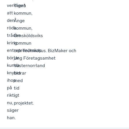
verkligen
Timrå
att
kommun,
den
Ånge
röda
kommun,
tråden
Örnsköldsviks
kring
kommun
entreprenörskap
och Technichus. BizMaker och
börjar
Ung Företagsamhet
kunna
Västernorrland
knytas
bidrar
ihop
med
på
tid
riktigt
i
nu,
projektet.
säger
han.