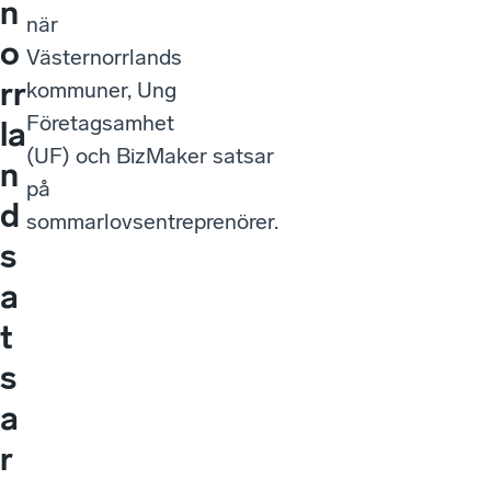
n
när
o
Västernorrlands
rr
kommuner, Ung
Företagsamhet
la
(UF) och BizMaker satsar
n
på
d
sommarlovsentreprenörer.
s
a
t
s
a
r