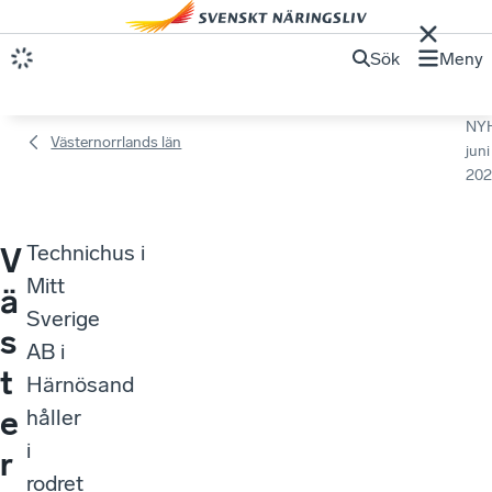
Sök
Meny
NY
Västernorrlands län
juni
202
Technichus i
V
Mitt
ä
Sverige
s
AB i
t
Härnösand
e
håller
i
r
rodret