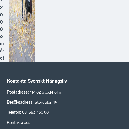
7
2
0
0
0
o
m
år
et
Kontakta Svenskt Näringsliv
Postadress
:
114 82 Stockholm
Besöksadress
:
Storgatan 19
Telefon
:
08-553 430 00
Kontakta oss