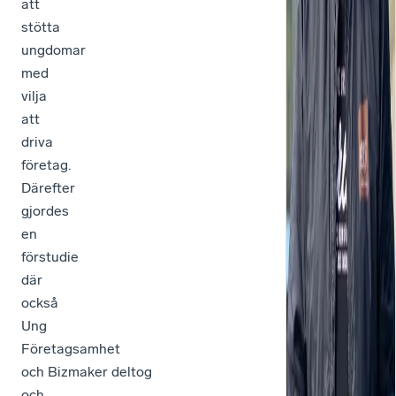
att
Ann
stötta
Cec
ungdomar
Ös
med
vilja
att
driva
företag.
Därefter
gjordes
en
förstudie
där
också
Ung
Företagsamhet
och Bizmaker deltog
och