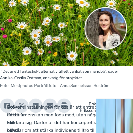
”Det är ett fantastiskt alternativ till ett vanligt sommarjobb”, säger
Annika-Cecilia Östman, ansvarig för projektet.
Foto
:
Mostphotos Porträttfotot: Anna Samuelsson Boström
Erik
För
–
Utöver
– Grundinställningen för oss är att entreprenörskap
På
–
”
Eriksson
cirka
Detta år
en
inte är egenskap man föds med, utan något som man
gr
De
K
ett
har
kick-
kan lära sig. Därför är det här konceptet så bra. Det
av
möj
o
och
också
off
handlar om att stärka individens tilltro till sin egen
att
för