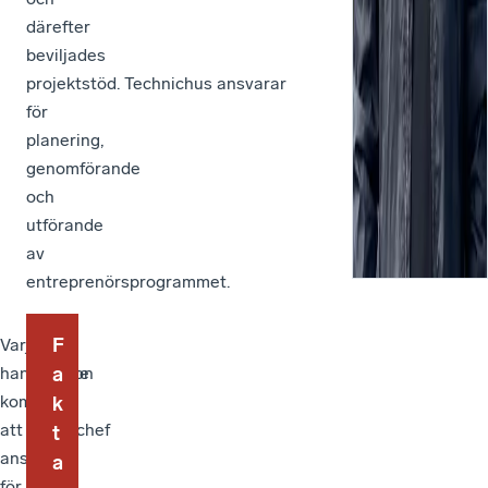
därefter
beviljades
projektstöd. Technichus ansvarar
för
planering,
genomförande
och
utförande
av
entreprenörsprogrammet.
F
Varje
Erik
–
handledare
Eriksson
Det
a
kommer
är
känns
k
att
regionchef
väldigt
t
ansvara
för
bra
a
för
Ung
att