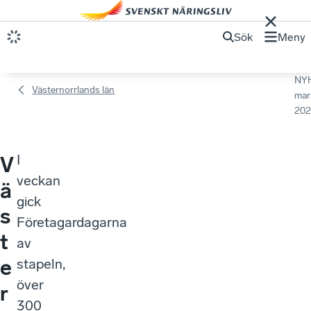
Sök
Meny
NY
Västernorrlands län
mar
202
I
V
veckan
ä
gick
s
Företagardagarna
t
av
e
stapeln,
över
r
300