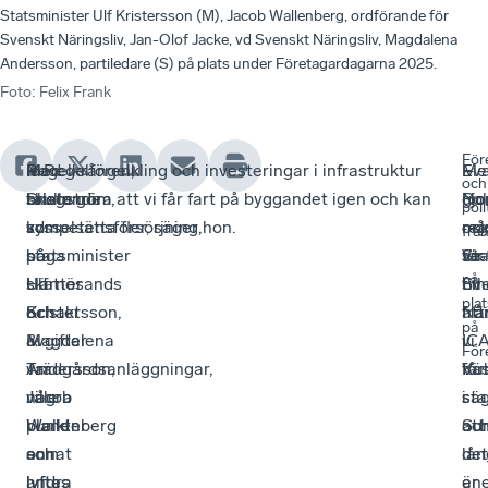
Statsminister Ulf Kristersson (M), Jacob Wallenberg, ordförande för
Svenskt Näringsliv, Jan-Olof Jacke, vd Svenskt Näringsliv, Magdalena
Andersson, partiledare (S) på plats under Företagardagarna 2025.
Foto
:
Felix Frank
För
Med
Regelkrångel,
Ida
– Regelförenkling och investeringar i infrastruktur
Me
–
Ev
och
talare
bristande
Skogström,
skulle göra att vi får fart på byggandet igen och kan
gjo
Pol
Nor
poli
som
kompetensförsörjning,
vd
sysselsätta fler, säger hon.
oc
må
reg
frå
statsminister
höga
på
Sta
se
för
Väs
på
Ulf
skatter
Härnösands
Lin
till
Sv
plat
Kristersson,
och
Schakt
frå
att
När
på
Magdalena
avgifter
&
IC
vi
i
För
Andersson,
var
Trädgårdsanläggningar,
Ku
får
Väs
Jacob
några
ville
i
sta
sä
Wallenberg
punkter
bland
Sun
oc
att
och
som
annat
lån
det
andra
lyftes
lyfta
ene
är