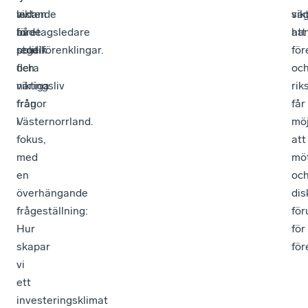
ledande
av
vikten
sä
vik
företagsledare
både
av
han
att
stod
politik
regelförenklingar.
för
flera
och
oc
viktiga
näringsliv
ri
frågor
från
får
i
Västernorrland.
möj
fokus,
att
med
mö
en
oc
överhängande
dis
frågeställning:
för
Hur
för
skapar
för
vi
ett
investeringsklimat