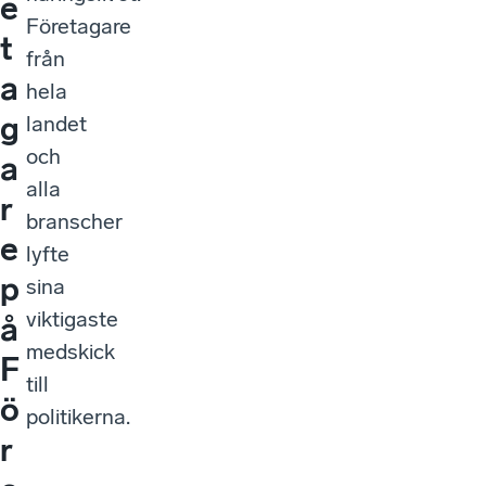
e
Företagare
t
från
a
hela
g
landet
och
a
alla
r
branscher
e
lyfte
p
sina
viktigaste
å
medskick
F
till
ö
politikerna.
r