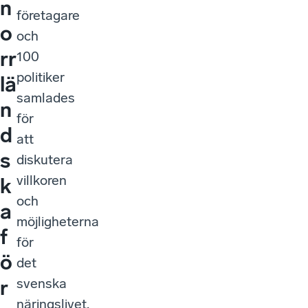
n
företagare
o
och
rr
100
politiker
lä
samlades
n
för
d
att
s
diskutera
villkoren
k
och
a
möjligheterna
f
för
ö
det
svenska
r
näringslivet.