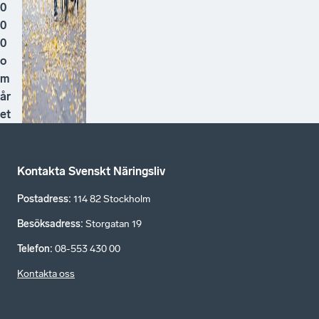
0
0
0
o
m
år
et
Kontakta Svenskt Näringsliv
Postadress
:
114 82 Stockholm
Besöksadress
:
Storgatan 19
Telefon
:
08-553 430 00
Kontakta oss