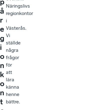
p
Näringslivs
å
regionkontor
r
i
e
Västerås.
Vi
g
ställde
i
några
o
frågor
n
för
att
k
lära
o
känna
n
henne
t
bättre.