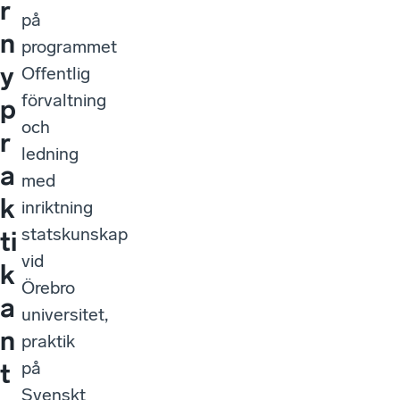
r
på
n
programmet
y
Offentlig
förvaltning
p
och
r
ledning
a
med
k
inriktning
statskunskap
ti
vid
k
Örebro
a
universitet,
n
praktik
på
t
Svenskt