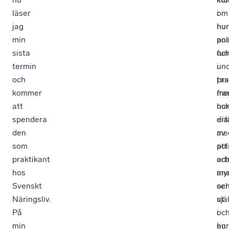
läser
i
om
jag
hur
hur
min
ana
pol
sista
oc
fun
termin
und
i
och
tas
pra
kommer
fra
me
att
hur
oc
spendera
dia
erf
den
me
av
som
pol
att
praktikant
oc
arb
hos
my
ana
Svenskt
ser
oc
Näringsliv.
ut
sjä
På
oc
i
min
hur
en