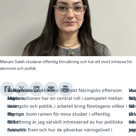
Meriam Saleh studerar offentlig förvaltning och har ett stort intresse för
ekonomi och politik.
Välkommen
–
Varför
– Jag sökte praktik hos Svenskt Näringsliv eftersom
Va
–
Hu
–
Meriam,
Jag
sökte
organisationen har en central roll i samspelet mellan
vill
Ja
tro
Erf
vem
heter
du
näringsliv och politik, i arbetet kring företagens villkor i
du
vill
du
frå
är
Meriam
dig
Sverige. Inom ramen för mina studier i offentlig
få
få
erf
pra
du?
Saleh
till
förvaltning är jag särskilt intresserad av hur politiska
ut
en
frå
tro
och
Svenskt
beslut ta fram och hur de påverkar näringslivet i
av
bät
pra
jag