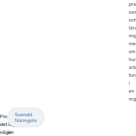
pra
sa
oc
lär
mi
me
om
hur
arb
fun
i
en
org
Svenskt
Finns
–
Näringsliv
det
Jag
någon
är