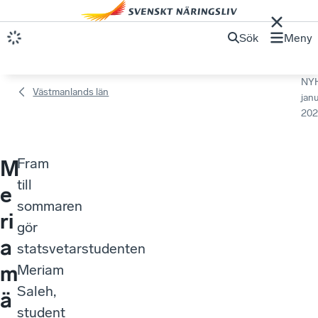
Sök
Meny
NY
Västmanlands län
janu
202
Fram
M
till
e
sommaren
ri
gör
a
statsvetarstudenten
m
Meriam
Saleh,
ä
student