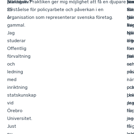
är
Näringsliv?
praktiken. Praktiken ger mig möjlighet att få en djupare
pra
för
ho
ko
25
förståelse för policyarbete och påverkan i en
för
Sv
att
år
organisation som representerar svenska företag.
hur
När
ge
gammal.
Sv
ka
mi
Jag
När
hjä
en
studerar
arb
dig
br
Offentlig
me
i
för
förvaltning
pol
fra
för
och
oc
sa
ledning
på
mel
med
i
när
inriktning
pra
oc
statskunskap
Un
poli
vid
pra
Ja
Örebro
ho
får
Universitet.
jag
me
Just
få
mi
nu
inb
ku