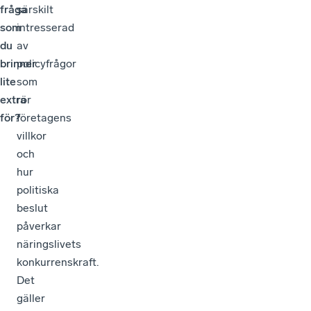
fråga
särskilt
som
intresserad
du
av
brinner
policyfrågor
lite
som
extra
rör
för?
företagens
villkor
och
hur
politiska
beslut
påverkar
näringslivets
konkurrenskraft.
Det
gäller