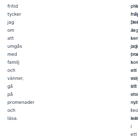
fritid
oli
pro
tycker
frå
mil
jag
pri
De
om
Ja
är
att
ser
ko
umgås
oc
jag
med
pra
tro
familj
so
ko
och
en
att
vänner,
möj
var
gå
att
till
på
om
sto
promenader
mi
nyt
och
teo
i
läsa.
ku
arb
i
ett