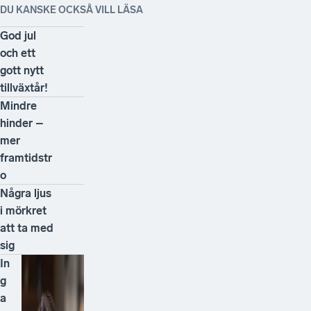
DU KANSKE OCKSÅ VILL LÄSA
God jul
och ett
gott nytt
tillväxtår!
Mindre
hinder –
mer
framtidstr
o
Några ljus
i mörkret
att ta med
sig
In
g
a