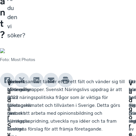
a
du
n
den
t
vi
?
söker?
Foto
:
Most Photos
Under
Svenskt
Vår verksamhet täcker ett brett fält och vänder sig till
So
Du
Ett
V
V
vårterminen
Näringsliv
olika målgrupper. Svenskt Näringslivs uppdrag är att
pra
bör
kra
a
a
2022
är
driva näringspolitiska frågor som är viktiga för
ho
bef
är
d
d
söker
företagens
företagsklimatet och tillväxten i Sverige. Detta görs
Sv
dig
att
ä
g
Svenskt
röst
genom att arbeta med opinionsbildning och
När
i
pra
r
ö
Näringsliv
i
kunskapsspridning, utveckla nya idéer och ta fram
reg
slu
ing
S
r
i
Sverige
konkreta förslag för att främja företagande.
i
av
i
v
e