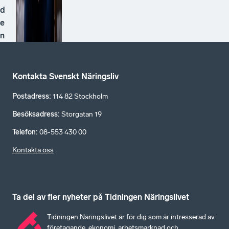
d
e
n
Kontakta Svenskt Näringsliv
Postadress
:
114 82 Stockholm
Besöksadress
:
Storgatan 19
Telefon
:
08-553 430 00
Kontakta oss
Ta del av fler nyheter på Tidningen Näringslivet
Tidningen Näringslivet är för dig som är intresserad av
företagande, ekonomi, arbetsmarknad och