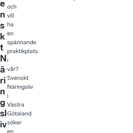
e
och
n
vill
s
ha
en
k
spännande
t
praktikplats
N
i
ä
vår?
Svenskt
ri
Näringsliv
n
i
g
Västra
sl
Götaland
söker
iv
en