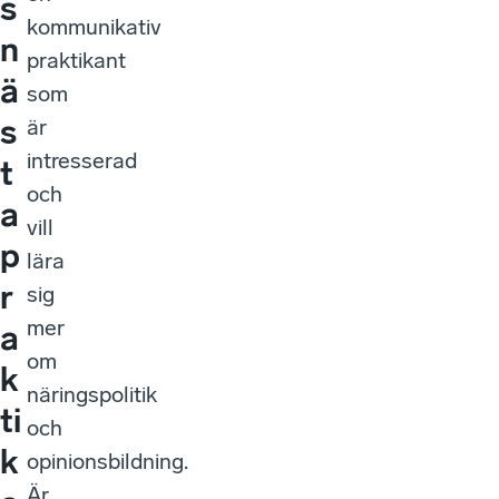
s
kommunikativ
n
praktikant
ä
som
s
är
intresserad
t
och
a
vill
p
lära
r
sig
mer
a
om
k
näringspolitik
ti
och
k
opinionsbildning.
Är