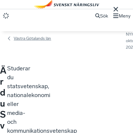
Sök
Meny
NY
Västra Götalands län
okt
202
Studerar
Ä
du
r
statsvetenskap,
d
nationalekonomi
u
eller
S
media-
och
v
kommunikationsvetenskap