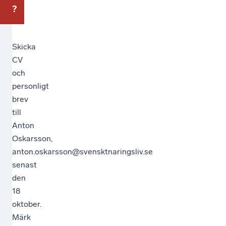
?
Skicka
CV
och
personligt
brev
till
Anton
Oskarsson,
anton.oskarsson@svensktnaringsliv.se
senast
den
18
oktober.
Märk