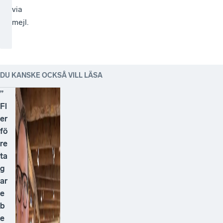
via
mejl.
DU KANSKE OCKSÅ VILL LÄSA
”
Fl
er
fö
re
ta
g
ar
e
b
e