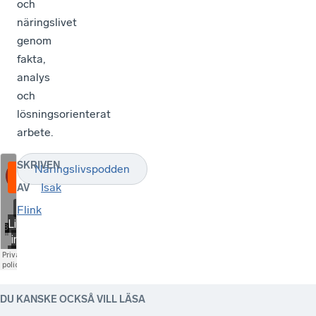
och
näringslivet
genom
fakta,
analys
och
lösningsorienterat
arbete.
SKRIVEN
Näringslivspodden
Isak
AV
Flink
DU KANSKE OCKSÅ VILL LÄSA