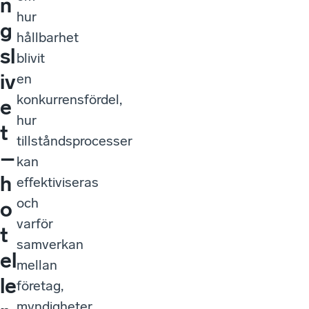
n
hur
g
hållbarhet
sl
blivit
iv
en
konkurrensfördel,
e
hur
t
tillståndsprocesser
–
kan
h
effektiviseras
och
o
varför
t
samverkan
el
mellan
le
företag,
myndigheter