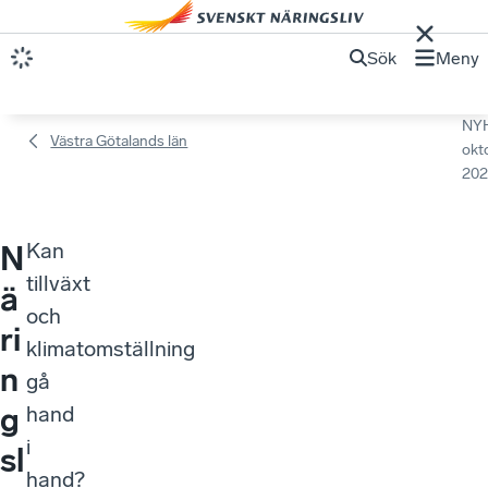
Sök
Meny
NY
Västra Götalands län
okt
202
Kan
N
tillväxt
ä
och
ri
klimatomställning
n
gå
g
hand
i
sl
hand?