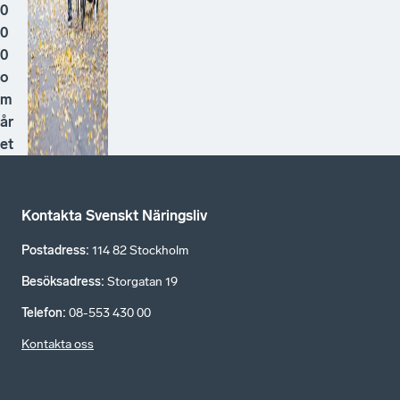
0
0
0
o
m
år
et
Kontakta Svenskt Näringsliv
Postadress
:
114 82 Stockholm
Besöksadress
:
Storgatan 19
Telefon
:
08-553 430 00
Kontakta oss