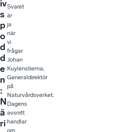
iv
Svaret
s
är
p
ja
när
o
vi
d
frågar
d
Johan
e
Kuylenstierna,
Generaldirektör
n
på
:
Naturvårdsverket.
N
Dagens
ä
avsnitt
handlar
ri
om