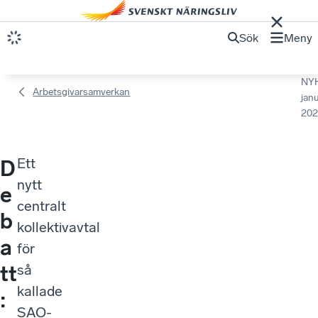
Sök
Meny
NY
Arbetsgivarsamverkan
janu
202
Ett
D
nytt
e
centralt
b
kollektivavtal
a
för
tt
så
kallade
:
SAO-