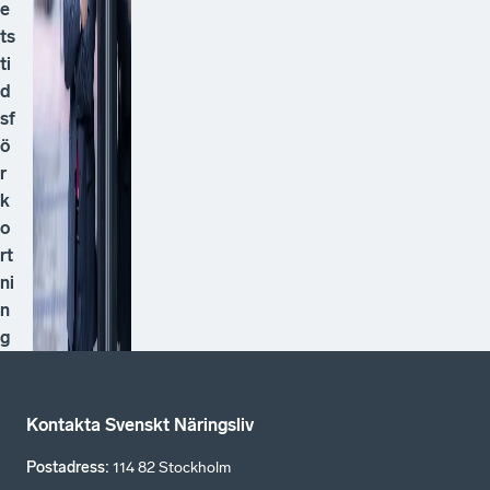
e
ts
ti
d
sf
ö
r
k
o
rt
ni
n
g
Kontakta Svenskt Näringsliv
Postadress
:
114 82 Stockholm