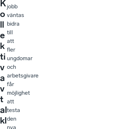
K
jobb
o
väntas
ll
bidra
till
e
att
k
fler
ti
ungdomar
v
och
arbetsgivare
a
får
v
möjlighet
t
att
al
testa
den
kl
nya