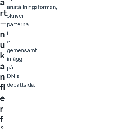
a
anställningsformen,
rt
skriver
–
parterna
n
i
ett
u
gemensamt
k
inlägg
a
på
n
DN:s
debattsida.
fl
e
r
f