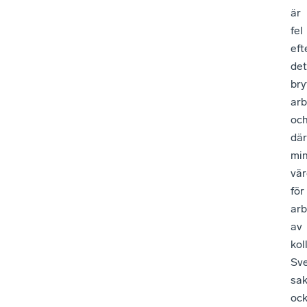
är
fel
ef
det
bry
arb
oc
dä
mi
vär
för
arb
av
kol
Sve
sa
oc