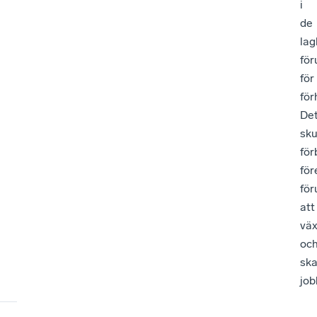
i
de
lag
för
för
för
De
sku
för
för
för
att
vä
oc
sk
job