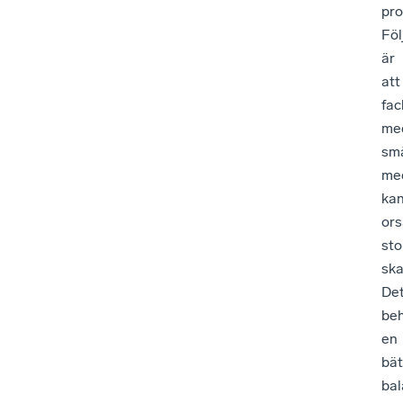
pro
Föl
är
att
fac
me
sm
me
ka
or
sto
ska
De
be
en
bät
bal