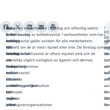
Varje
Det
Det
Nio av tio medarbetare i företag och offentlig sektor
Sv
Fa
FÖ
kollektivavtal
finns
är
omfattas idag av kollektivavtal. I verksamheter som har
När
oc
RD
är
omkring
frivilligt
kollektivavtal gäller avtalen för alla medarbetare,
vär
arb
JU
ett
650
för
oavsett om de är med i facket eller inte. De företag som
kol
so
PNI
resultat
kollektivavtal
företag
inte har kollektivavtal är oftast mycket små och de
me
är
NG
av
om
att
anställda utgörs vanligtvis av ägaren och dennes
be
bu
förhandling
löner
teckna
familjemedlemmar.
vik
av
O
mellan
och
kollektivavtal.
av
kol
avtalets
allmänna
En
att
om
parter
anställningsvillkor
arbetstagarorganisation
avt
av
och
tecknade
kan
är
fre
reglerar
mellan
dock
att
De
bland
arbetsgivarorganisationer
vidta
för
inn