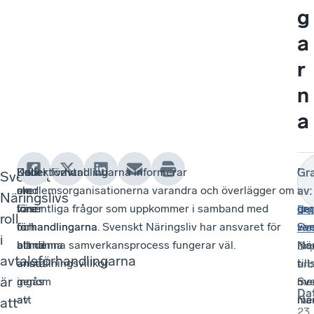
g
a
r
n
a
Kollektivavtal
Det
Under förhandlingarna informerar
O
Eft
Gr
Svenskt
om
sker
medlemsorganisationerna varandra och överlägger om
fac
avt
av
:
Näringslivs
löner
före
väsentliga frågor som uppkommer i samband med
org
ge
Be
roll
och
förhandlingarna
förhandlingarna. Svenskt Näringsliv har ansvaret för
var
Sv
Ha
i
allmänna
bland
att denna samverkansprocess fungerar väl.
me
När
Exp
avtalsförhandlingarna
anställningsvillkor
annat
i
til
ar
är
ingås
genom
Sv
me
Da
av
att
När
me
att
23