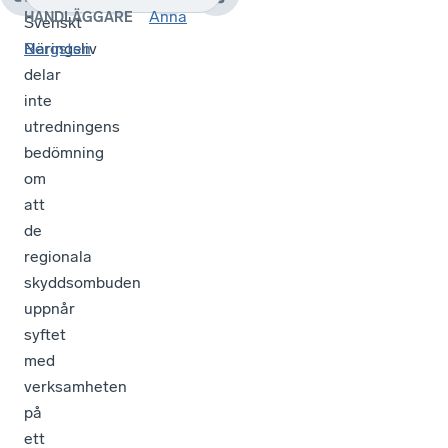
Anna
HANDLÄGGARE
Svenskt
Näringsliv
Bergsten
delar
inte
utredningens
bedömning
om
att
de
regionala
skyddsombuden
uppnår
syftet
med
verksamheten
på
ett