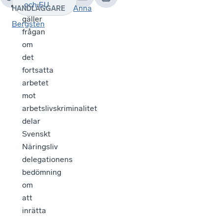
och EU
Vad
Anna
HANDLÄGGARE
gäller
Bergsten
frågan
om
det
fortsatta
arbetet
mot
arbetslivskriminalitet
delar
Svenskt
Näringsliv
delegationens
bedömning
om
att
inrätta