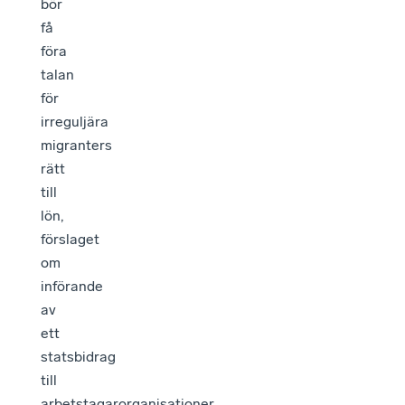
bör
få
föra
talan
för
irreguljära
migranters
rätt
till
lön,
förslaget
om
införande
av
ett
statsbidrag
till
arbetstagarorganisationer