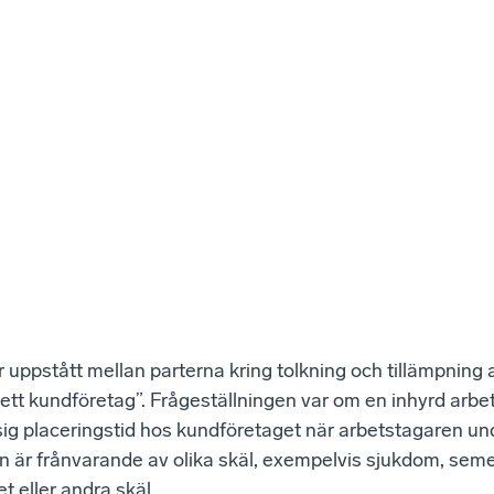
 uppstått mellan parterna kring tolkning och tillämpning
ett kundföretag”. Frågeställningen var om en inhyrd arbe
sig placeringstid hos kundföretaget när arbetstagaren un
n är frånvarande av olika skäl, exempelvis sjukdom, seme
t eller andra skäl.