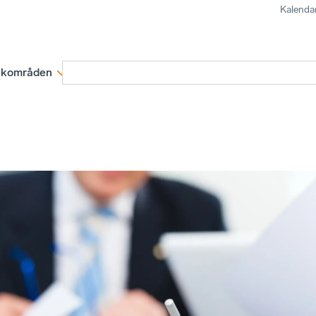
Kalenda
kområden
Medlemskap
Rapporter och remissva