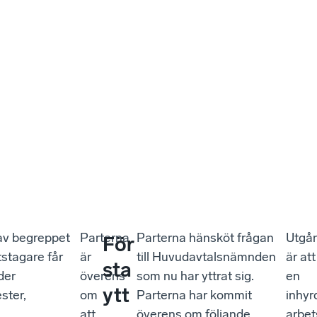
 av begreppet
Parterna
Parterna hänsköt frågan
Utgå
För
tstagare får
är
till Huvudavtalsnämnden
är att
sta
der
överens
som nu har yttrat sig.
en
ytt
ster,
om
Parterna har kommit
inhyr
att
överens om följande
arbet