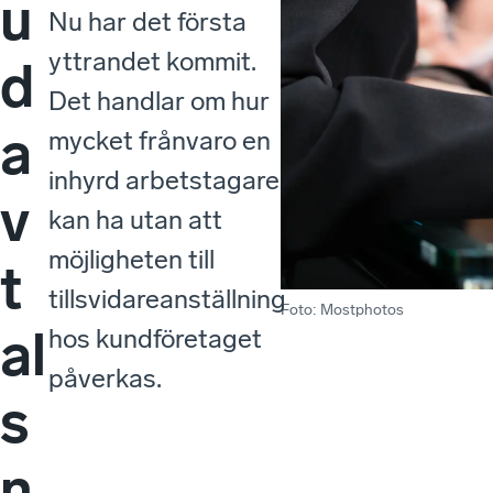
u
Nu har det första
yttrandet kommit.
d
Det handlar om hur
a
mycket frånvaro en
inhyrd arbetstagare
v
kan ha utan att
möjligheten till
t
tillsvidareanställning
Foto
:
Mostphotos
al
hos kundföretaget
påverkas.
s
n