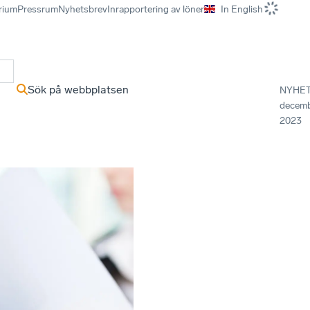
rium
Pressrum
Nyhetsbrev
Inrapportering av löner
In English
r
Sök på webbplatsen
NYHE
decem
2023