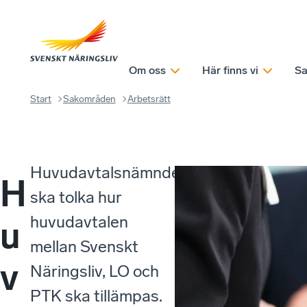
Om oss
Här finns vi
Sa
Start
Sakområden
Arbetsrätt
Huvudavtalsnämnden
H
ska tolka hur
huvudavtalen
u
mellan Svenskt
v
Näringsliv, LO och
PTK ska tillämpas.